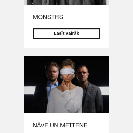
"
Amadejs
", 2011),
koncertuzvedums "
Trīs Sprīdīši:
turp un atpakaļ
" (2011), Alekss
MONSTRS
(K.Hamsuna "
Ābels un Olga
", 2011),
Frolovs (A.Vampilova "
Atvadas
Lasīt vairāk
jūnijā
", 2010), Bende (F.Šillera
"
Marija Stjuarte
", 2010), Talcinieks
(V.Grēviņa "
Gaisa grābekļi
", 2010),
Karalis Filips (G.Gorina "
Tils
Pūcesspieģelis
", 2009), Ješka
(M.Zālītes, U.Marhilēviča "
Priekules
Ikars
", 2009), Rudais (A.Ščerbaka
"
Pulkvedis Pilāts
", 2009), Gavrila
Ardalionovičs Ivolgins
(F.Dostojevska "
Idiots. Pēdējā
nakts
", 2009), Saimnieks
(S.Vispjaņska "Kāzas", 2007).
NĀVE UN MEITENE
Lomas citos teātros: