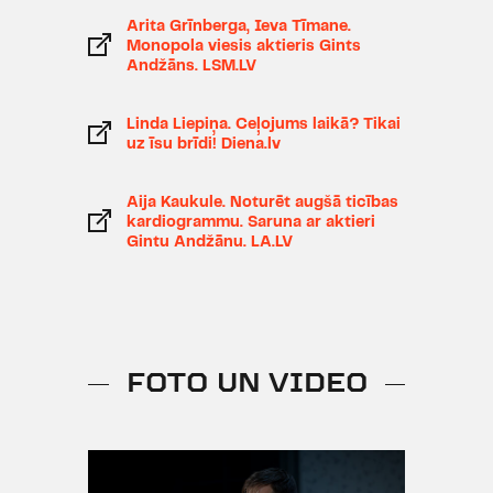
"
Ugunsgrēki
", Cēzaru izrādē
Arita Grīnberga, Ieva Tīmane.
"
Vakariņas ar Elvisu
Monopola viesis aktieris Gints
".
Andžāns. LSM.LV
2013/2014 - "Spēlmaņu nakts"
balva kategorijā "Gada aktieris otrā
Linda Liepiņa. Ceļojums laikā? Tikai
uz īsu brīdi! Diena.lv
plāna lomā" par Ediju izrādē
"
Izraidītie
", Laimi izrādē
"
Prezentācija
" un Filipu izrādē
Aija Kaukule. Noturēt augšā ticības
kardiogrammu. Saruna ar aktieri
"
Šeipings
".
Gintu Andžānu. LA.LV
2008/2009 - "Spēlmaņu nakts"
nominācija kategorijā "Gada
jaunais skatuves mākslinieks" par
Ješku izrādē "
Priekules Ikars
".
FOTO UN VIDEO
Cita informācija:
Dejojis TDA "Vidzeme".