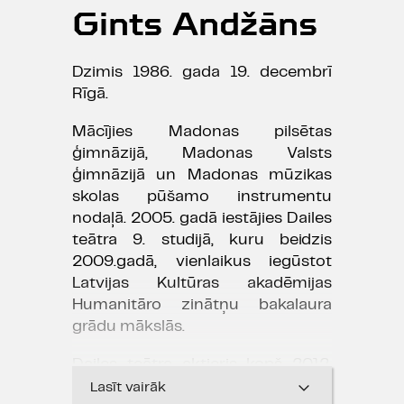
Gints Andžāns
Dzimis 1986. gada 19. decembrī
Rīgā.
Mācījies Madonas pilsētas
ģimnāzijā, Madonas Valsts
ģimnāzijā un Madonas mūzikas
skolas pūšamo instrumentu
nodaļā. 2005. gadā iestājies Dailes
teātra 9. studijā, kuru beidzis
2009.gadā, vienlaikus iegūstot
Latvijas Kultūras akadēmijas
Humanitāro zinātņu bakalaura
grādu mākslās.
Dailes teātra aktieris kopš 2012.
gada, izrādēs piedalās kopš 2009.
Lasīt vairāk