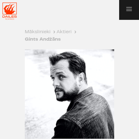
Mākslinieki
›
Aktieri
›
Gints Andžāns