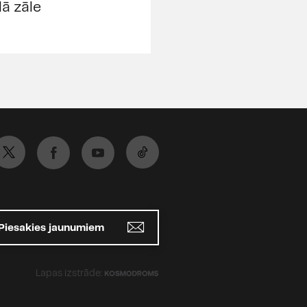
lā zāle
Piesakies jaunumiem
Lapas izstrāde: