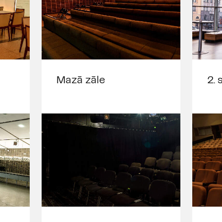
Mazā zāle
2. 