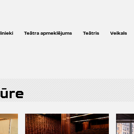
inieki
Teātra apmeklējums
Teātris
Veikals
tūre