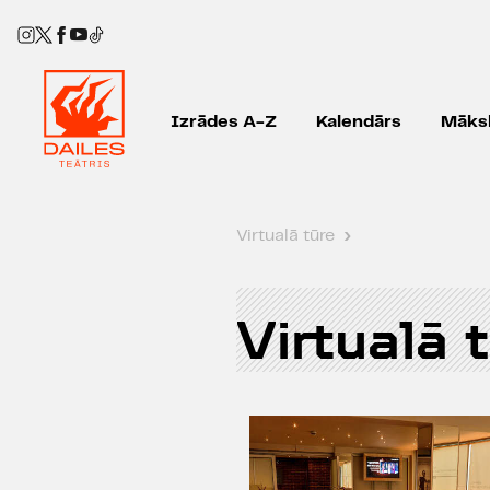
Izrādes A-Z
Kalendārs
Māksl
Virtualā tūre
›
Virtualā 