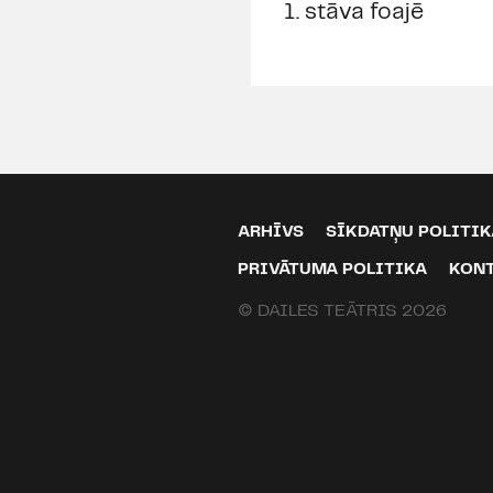
1. stāva foajē
ARHĪVS
SĪKDATŅU POLITIK
PRIVĀTUMA POLITIKA
KON
© DAILES TEĀTRIS 2026