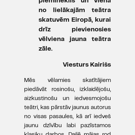
piemineklis un viena
no lielākajām teātra
skatuvēm Eiropā, kurai
drīz pievienosies
vēlviena jauna teātra
zāle.
Viesturs Kairišs
Mēs vēlamies skatītājiem
piedāvāt rosinošu, izklaidējošu,
aizkustinošu un iedvesmojošu
teātri, kas pārstāv jaunus autorus
no visas pasaules, kā arī iedveš
jaunu dzīvību labi pazīstamos
klasiķu darbos. Dailē mājas rod