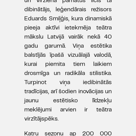
un virziena pamatus licis tā
dibinātājs, leģendārais režisors
Eduards Smiļģis, kura dinamiskā
pieeja aktīvi ietekmēja teātra
mākslu Latvijā vairāk nekā 40
gadu garumā. Viņa estētika
balstījās īpašā vizuālajā valodā,
kurai piemita tiem laikiem
drosmīga un radikāla stilistika.
Turpinot viņa iedibinātās
tradīcijas, arī šodien inovācijas un
jaunu estētisko līdzekļu
meklējumi arvien ir teātra
virzītājspēks.
Katru sezonu ap 200 000