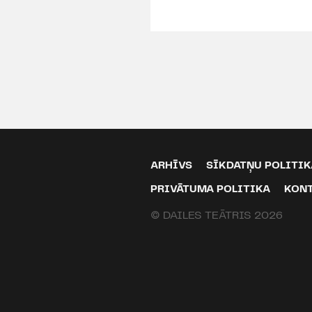
ARHĪVS
SĪKDATŅU POLITIK
PRIVĀTUMA POLITIKA
KON
© DAILES TEĀTRIS 2026