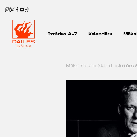
Izrādes A-Z
Kalendārs
Māksl
Mākslinieki
›
Aktieri
›
Artūrs 