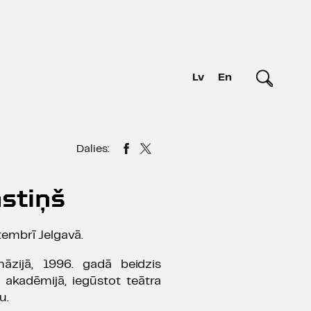
Lv
En
Dalies:
stiņš
tembrī Jelgavā.
nāzijā, 1996. gadā beidzis
s akadēmijā, iegūstot teātra
u.