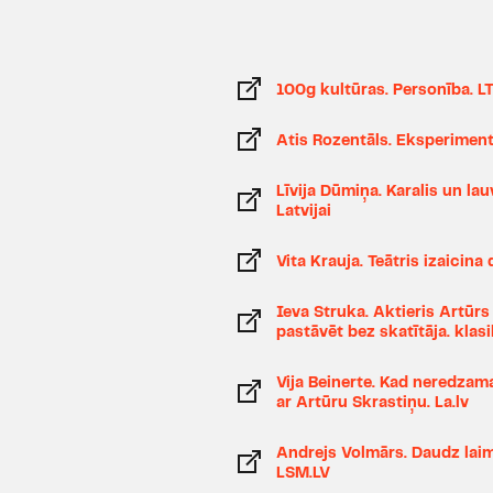
100g kultūras. Personība. L
Atis Rozentāls. Eksperimenti
Līvija Dūmiņa. Karalis un la
Latvijai
Vita Krauja. Teātris izaicina
Ieva Struka. Aktieris Artūrs 
pastāvēt bez skatītāja. klasi
Vija Beinerte. Kad neredzama
ar Artūru Skrastiņu. La.lv
Andrejs Volmārs. Daudz laime
LSM.LV