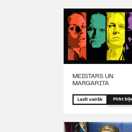
MEISTARS UN
MARGARITA
Pirkt biļe
Lasīt vairāk