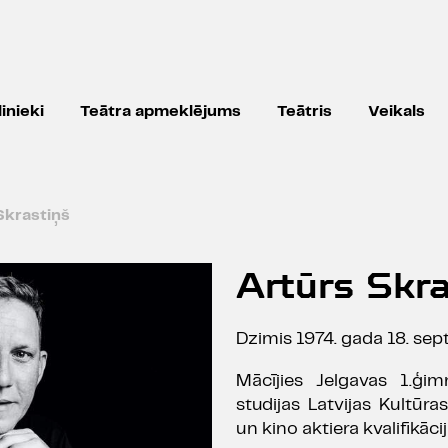
inieki
Teātra apmeklējums
Teātris
Veikals
Skrastiņš
Artūrs Skra
Dzimis 1974. gada 18. sep
Mācījies Jelgavas 1.ģim
studijas Latvijas Kultūra
un kino aktiera kvalifikācij