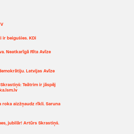
"
Raudupiete
", 2003),
(I.Turgeņeva "
Liekēdis
"
(M.Zālītes, U.Marhilēviča 
TV
viesojies XIV Rietumkras
Sanfrancisko latviešu M
 ir beigušies. KDi
(R.Blaumaņa "
Īsa pamācī
Andrejičs Šablovs (A.Os
uva. Neatkarīgā Rīta Avīze
Viljems Šēkspīrs (M.Zīver
(N.Nosova "Nezinītis uz M
(J.Hašeka "
Šveika jaun
 demokrātiju. Latvijas Avīze
(R.Blaumaņa "No salden
(J.V.Gētes, A.Vilcāna "Fau
Skrastiņš: Teātrim ir jāspēj
ka.lsm.lv
4.aktieris; Džons; Ap
eņģelis", 1998), Č
 roka aizžņaudz rīkli. Saruna
Dž.Dž.Džilindžera "Mana ja
(Raiņa "Pūt, vējiņi!", 199
"Spēle ar uguni", 1998
s, jubilār! Artūrs Skrastiņš.
"Šveiks", 1998), Kazlēns