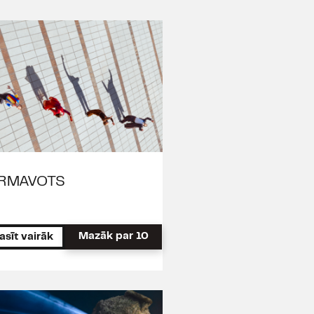
Bovarī kundze
", 2014), Tēvs
su
", 2014), Ričards, Glosteras
ards III (V.Šekspīra "
Ričards
.Makfērsona "
Slazdā
", 2013),
ējiem līdzi
", 2013), Jevgeņijs
erga, E.Mamajas "
Oņegins
",
onovičs Podsekaļņikovs
 comedia!
", 2012), Džons
ns Neilands
", 2012), Deivids
s (Dž.Tompsona "
Mežonīgā
enco (V.Šekspīra "
Romeo un
IRMAVOTS
 Marija Remarks (R.Paula,
lēna
", 2011), Antonio Saljēri
1), Ābels (K.Hamsuna "
Ābels
Batists Poklēns de Moljērs
Mazāk par 10
asīt vairāk
ods
", 2010), Alfonss Prieciņš
", 2010), Klāss (G.Gorina "
Tils
, Lukjans Timofejevičs
Idiots. Pēdējā nakts
", 2009),