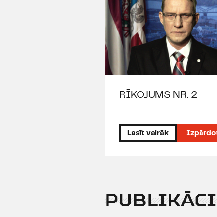
RĪKOJUMS NR. 2
Lasīt vairāk
Izpārdo
PUBLIKĀCI