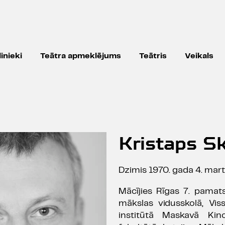
inieki
Teātra apmeklējums
Teātris
Veikals
Kristaps S
Dzimis 1970. gada 4. mart
Mācījies Rīgas 7. pamat
mākslas vidusskolā, Vis
institūtā Maskavā Kin