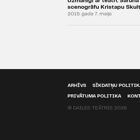
Uzmanīgi ar teātri. Saruna
scenogrāfu Kristapu Skult
2015. gada 7. maijs
ARHĪVS
SĪKDATŅU POLITIK
PRIVĀTUMA POLITIKA
KON
© DAILES TEĀTRIS 2026