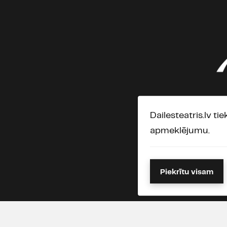
Dailesteatris.lv ti
apmeklējumu.
Piekrītu visam