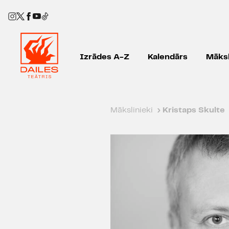
Izrādes A-Z
Kalendārs
Māksl
Mākslinieki
›
Kristaps Skulte