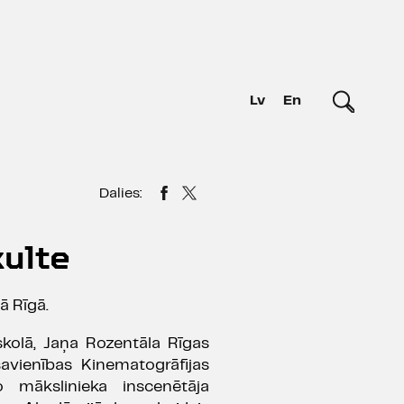
Lv
En
Dalies:
kulte
ā Rīgā.
skolā, Jaņa Rozentāla Rīgas
savienības Kinematogrāfijas
o mākslinieka inscenētāja