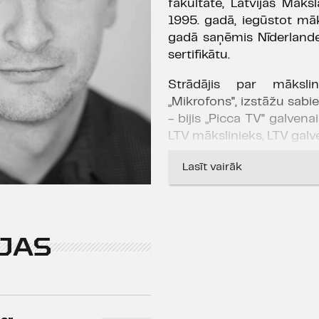
fakultātē, Latvijas Māks
1995. gadā, iegūstot mā
gadā saņēmis Nīderland
sertifikātu.
Strādājis par māksli
„Mikrofons", izstāžu sabied
- bijis „Picca TV" galven
LTV mākslinieks, LTV galv
Veidojis scenogrāfija
Lasīt vairāk
iestudējumiem, uzvedum
Scenogrāfijas Dailes te
JAS
Henrija Luisa, Džonatana
izgāšanās
" (rež. Intars
Zellera "
Māte
" (rež. Int
Saramonoviča "
Testo
Šapošņikovs, 2020), Pjēr