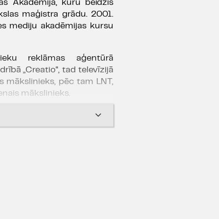
las Akadēmijā, kuru beidzis
kslas maģistra grādu. 2001.
es mediju akadēmijas kursu
nieku reklāmas aģentūrā
rībā „Creatio", tad televīzijā
ais mākslinieks, pēc tam LNT,
enais mākslinieks.
s vairāk kā 300 izrādēm,
iem un pasākumiem.
ātra izrādēm:
 Sēra, Henrija Šīlda "
Totālā
 Rešetins, 2021), Floriana
ars Rešetins, 2020), Andžeja
sterons
" (rež. Oļegs
a Gripari "
Inspektors Tutū
"