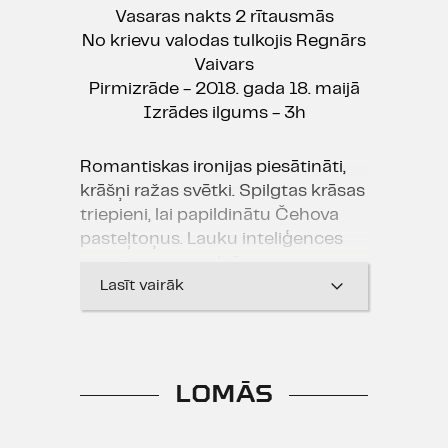
Vasaras nakts 2 rītausmās
No krievu valodas tulkojis Regnārs
Vaivars
Pirmizrāde - 2018. gada 18. maijā
Izrādes ilgums - 3h
Romantiskas ironijas piesātināti,
krāšņi ražas svētki. Spilgtas krāsas
triepieni, lai papildinātu Čehova
pasteļtoņus. Lauku inteliģences
sapņi vasaras naktīs.
Lasīt vairāk
Izrāde izvirzīta sabiedrisko mediju
apbalvojumam
Kilograms
„
LOMĀS
kultūras 2018
balvai.
"
Izrādes reklāmas materiālos tiek