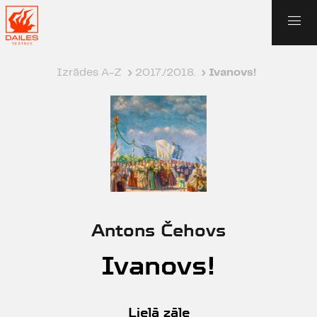
Izrādes A-Z
›
2017./2018.
›
Ivanovs!
Antons Čehovs
Ivanovs!
Lielā zāle