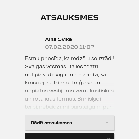
ATSAUKSMES
Aina Svike
07.02.2020 11:07
Esmu priecīga, ka redzēju šo izrādi!
Svaigas vēsmas Dailes teātrī -
netipiski dzīvīga, interesanta, kā
krāsu sprādziens! Traģisks un
nopietns vēstījums zem drastiskas
un rotaļīgas formas. Brīnišķīgi
tērpi, nebeidzami pārsteigumi par
skatuvi, dekorācijām un izrādes
telpas paplašināšanu caur
Rādīt atsauksmes
skatītāju zāli. Kaut kas pilnīgi jauns