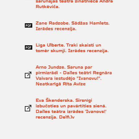
sarunājas teātra zinātniece Andra
Rutkēviča.
Zane Radzobe. Sādžas Hamlets.
Izrādes recenzija.
Līga Ulberte. Traki skaisti un
tomēr skumji. Izrādes recenzija.
Arno Jundze. Saruna par
pirmizrādi - Dailes teātrī Regnāra
Vaivara iestudējo "Ivanovu!".
Neatkarīgā Rīta Avīze
Eva Škenderska. Sirsnīgi
izbučoties un pavārtīties sienā.
Dailes teātra izrādes 'Ivanovs!'
recenzija. Delfi.lv