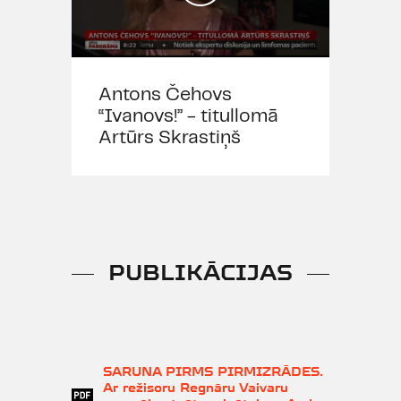
Antons Čehovs
“Ivanovs!” - titullomā
Artūrs Skrastiņš
PUBLIKĀCIJAS
SARUNA PIRMS PIRMIZRĀDES.
Ar režisoru Regnāru Vaivaru