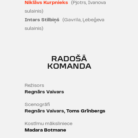
Niklāvs Kurpnieks
(Pjotrs, Ivanova
sulainis)
Intars Stilbiņš
(Gavrila, Ļebeģeva
sulainis)
RADOŠĀ
KOMANDA
Režisors
Regnārs Vaivars
Scenogrāfi
Regnārs Vaivars
, Toms Grīnbergs
Kostīmu māksliniece
Madara Botmane