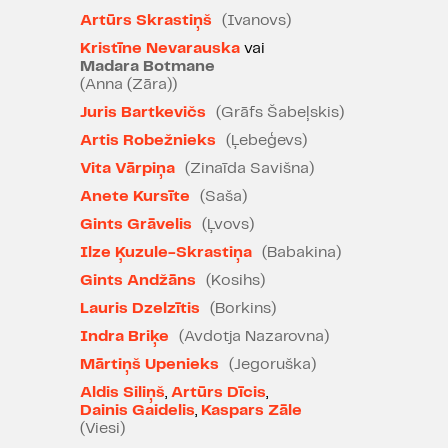
izmantots Socreālisma
Artūrs Skrastiņš
(Ivanovs)
gleznojums Spilves lidostā, freska,
Kristīne Nevarauska
vai
Egons Cēsnieks, 1954.g.
Madara Botmane
(Anna (Zāra))
Juris Bartkevičs
Izrādē smēķē
(Grāfs Šabeļskis)
Artis Robežnieks
(Ļebeģevs)
Uzmanību cilvēkiem ar
Vita Vārpiņa
(Zinaīda Savišna)
alerģiskām reakcijām - izrādes
Anete Kursīte
(Saša)
scenogrāfijā tiek izmantots siens
Gints Grāvelis
(Ļvovs)
Ilze Ķuzule-Skrastiņa
(Babakina)
Gints Andžāns
(Kosihs)
Lauris Dzelzītis
(Borkins)
Indra Briķe
(Avdotja Nazarovna)
Mārtiņš Upenieks
(Jegoruška)
Aldis Siliņš
,
Artūrs Dīcis
,
Dainis Gaidelis
,
Kaspars Zāle
(Viesi)