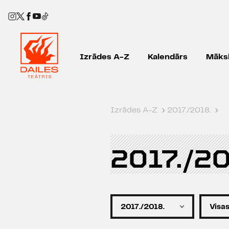
Izrādes A-Z
Kalendārs
Māksl
Izrādes A-Z
›
2017./2018.
›
2017./20