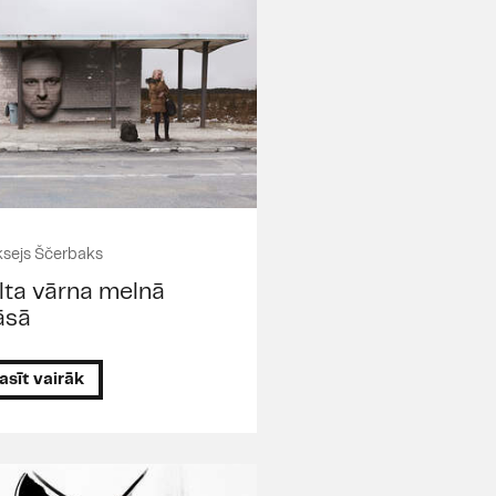
ksejs Ščerbaks
lta vārna melnā
āsā
asīt vairāk