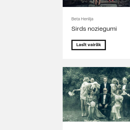
Beta Henlija
Sirds noziegumi
Lasīt vairāk