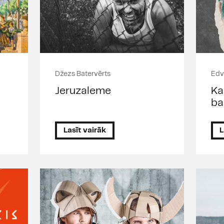
Džezs Batervērts
Edv
Jeruzaleme
Ka
ba
Lasīt vairāk
L