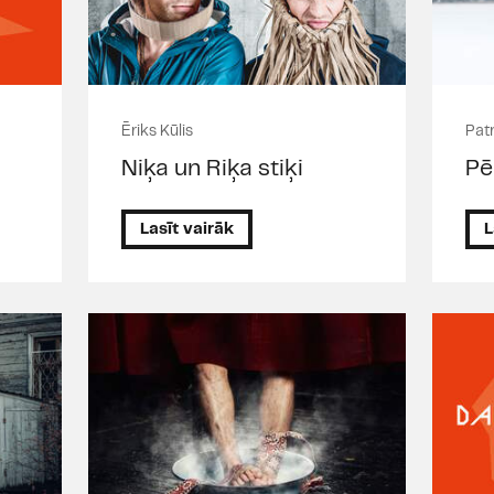
Ēriks Kūlis
Pat
Niķa un Riķa stiķi
Pē
Lasīt vairāk
L