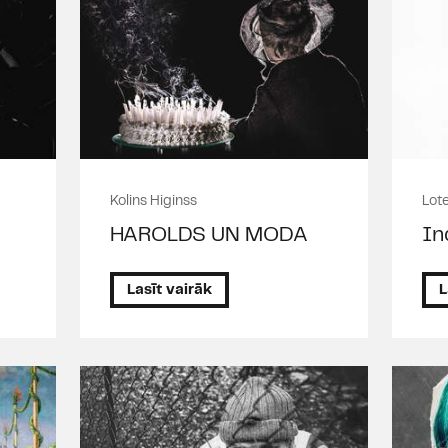
Kolins Higinss
Lot
HAROLDS UN MODA
In
Lasīt vairāk
L