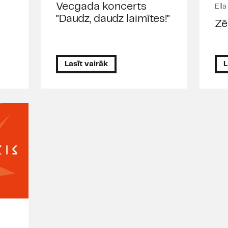
Vecgada koncerts
Ella
"Daudz, daudz laimītes!"
Zē
Lasīt vairāk
L