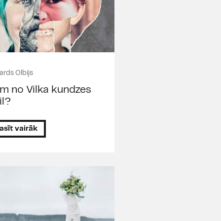
ards Olbijs
m no Vilka kundzes
il?
asīt vairāk