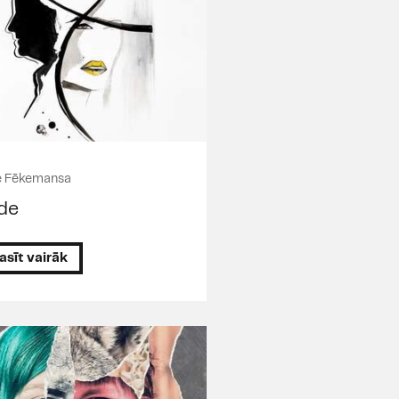
e Fēkemansa
de
asīt vairāk