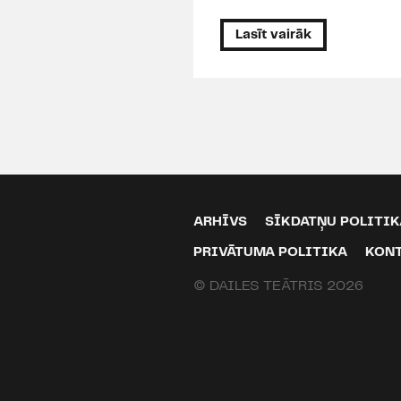
Lasīt vairāk
ARHĪVS
SĪKDATŅU POLITIK
PRIVĀTUMA POLITIKA
KON
© DAILES TEĀTRIS 2026