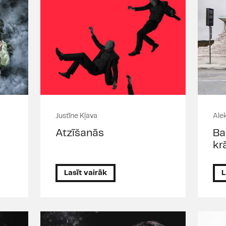
Justīne Kļava
Ale
Atzīšanās
Ba
kr
Lasīt vairāk
L