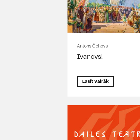
Antons Čehovs
Ivanovs!
Lasīt vairāk