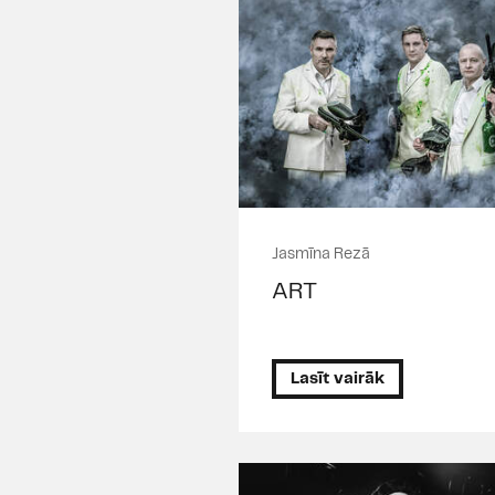
Jasmīna Rezā
ART
Lasīt vairāk