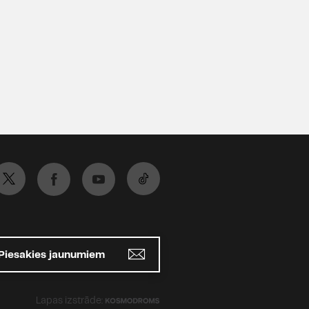
Piesakies jaunumiem
Lapas izstrāde: