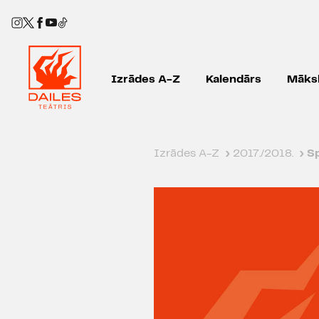
Izrādes A-Z
Kalendārs
Māksl
Izrādes A-Z
›
2017./2018.
›
S