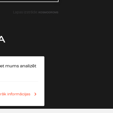
Lapas izstrāde:
, bet mums analizēt
irāk informācijas