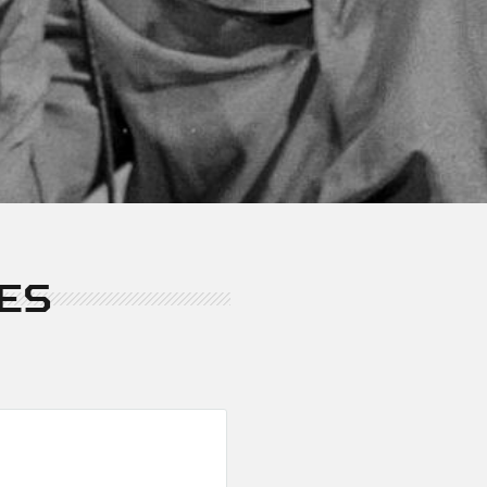
finansiālais atbalsts. Dai
vadītāja ir Indra Vilipsone
ES