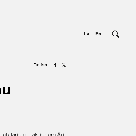
Lv
En
Dalies:
ņu
jubilāriem – aktieriem Āri