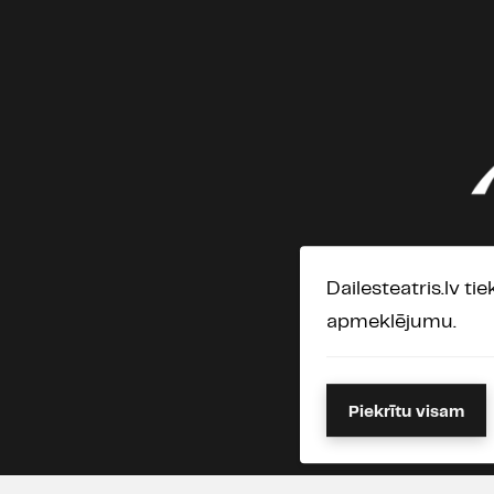
Dailesteatris.lv ti
apmeklējumu.
Piekrītu visam