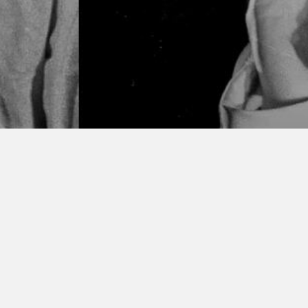
les teātra radošo projektu
.