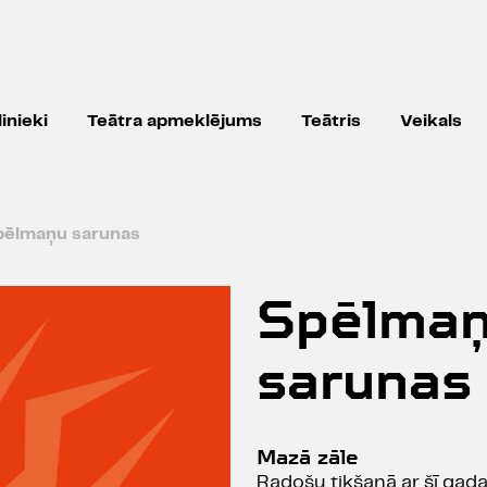
inieki
Teātra apmeklējums
Teātris
Veikals
pēlmaņu sarunas
Spēlma
sarunas
Mazā zāle
Radošu tikšanā ar šī gada 