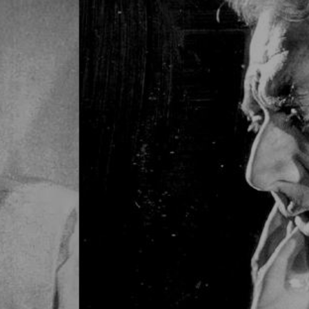
 Runāsim arī par tagadnes
dicionālajā un tradicionālo
dzpusīgākas, aicinām
autājumus, ko varētu
lmaņu sarunu” laikā.
rakstiski Dailes teātra kasē
uz e-pasta adresi
v
.
z "Spēlmaņu sarunām" no
emt visās “Biļešu
skaits ierobežots, tāpēc
aņemt divus ielūgumus.
arunas tiek īstenotas
ības apvienību "Daile", un
drošina AS „Olainfarm”