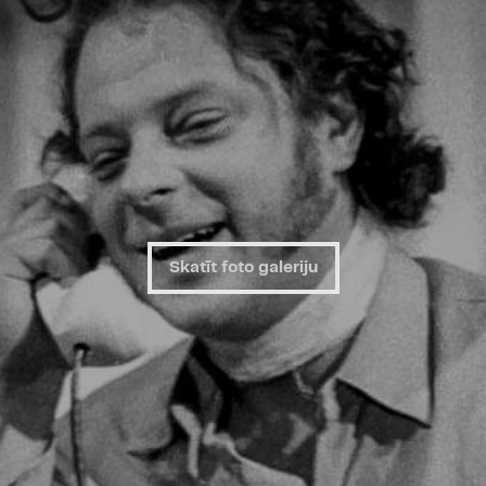
skatuves un kino mākslā.
teātri, par laikmetīgo tra
laikmetīgajā mākslā.
Lai padarītu sarunas dau
interesentus sagatavot j
māksliniekiem uzdot “Spē
Jautājumus lūdzam atstāt 
vai sūtīt tos elektroniski 
pasakumi@dailesteatris.l
Skatīt foto galeriju
Bezmaksas ielūgumus u
17.aprīļa iespējams saņ
Paradīzes” kasēs. Vietu 
viens interesents var s
Dailes teātra Spēlmaņu s
sadarbībā ar Teātra attīst
bezmaksas ieeju tajās no