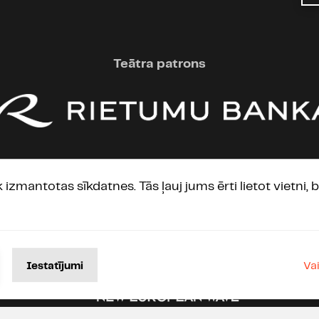
Teātra patrons
Starptautiskie partneri
ek izmantotas sīkdatnes. Tās ļauj jums ērti lietot vietni
Va
Iestatījumi