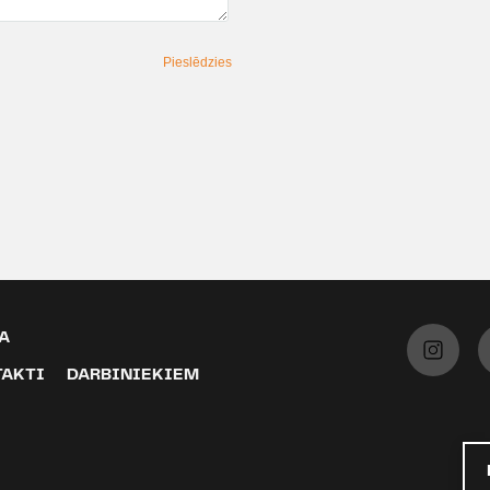
Pieslēdzies
A
TAKTI
DARBINIEKIEM