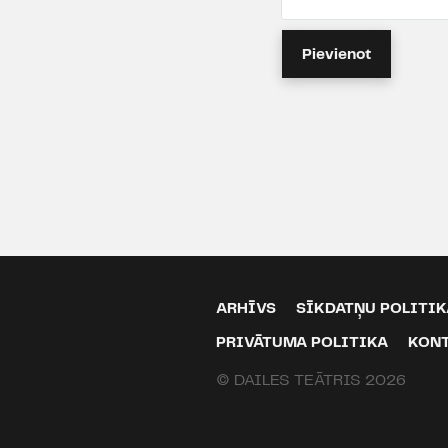
Pievienot
ARHĪVS
SĪKDATŅU POLITIK
PRIVĀTUMA POLITIKA
KON
© DAILES TEĀTRIS 2026