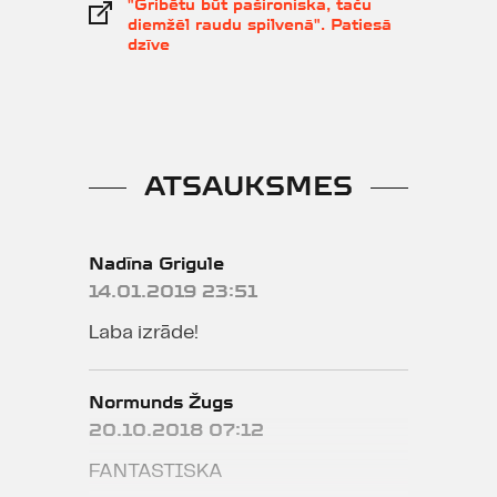
"Gribētu būt pašironiska, taču
diemžēl raudu spilvenā". Patiesā
dzīve
ATSAUKSMES
Nadīna Grigule
14.01.2019 23:51
Laba izrāde!
Normunds Žugs
20.10.2018 07:12
FANTASTISKA