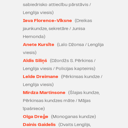
sabiedrisko attiecību pārstāvis /
autors – Ronalds Seleckis.
Lenglija viesis)
Iestudējuma atļauja -
Curtis Brown,
Ieva Florence-Vīksne
(Dreikas
Ltd.
© 1984
jaunkundze, sekretāre / Junisa
Hemonda)
Anete Kursīte
(Lalo Džonsa / Lenglija
Nominācijas "Spēlmaņu nakts
viesis)
2017/2018" balvai:
Aldis Siliņš
(Džordžs S. Pērkinss /
Jaunais skatuves mākslinieks
Lenglija viesis / Policijas kapteinis)
- Mārtiņš Upenieks
Lelde Dreimane
(Pērkinsas kundze /
Lenglija viesis)
Izrādē smēķē
Mirdza Martinsone
(Šlajas kundze,
Pērkinsas kundzes māte / Mājas
īpašniece)
Olga Dreģe
(Monoganas kundze)
Dainis Gaidelis
(Dvaits Lenglijs,