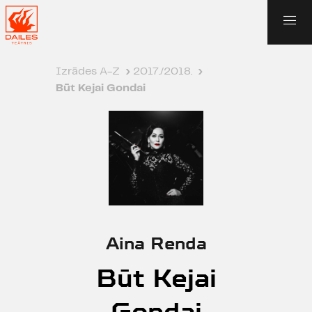
Izrādes A-Z
›
2017./2018.
›
Būt Kejai Gondai
Aina Renda
Būt Kejai
Gondai