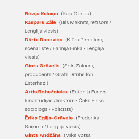
ideāliem cilvēkiem. Kas notiks, ja
pēkšņi satiecies ar savu ideālu aci
Rēzija Kalniņa
(Keja Gonda)
pret aci? Izrādās, ka ideāli atšķiras
no reālās dzīves, tos nav
Kaspars Zāle
(Bils Maknits, režisors /
iespējams sasniegt, tiem nav
Lenglija viesis)
iespējams sekot. Un cena par
Dārta Daneviča
(Klēra Pimollere,
saviem ideāliem ir pārāk augsta.
scenāriste / Fannija Finka / Lenglija
Bet cilvēki tāpat turpina bezcerīgi
viesis)
meklēt un cerēt, un gaidīt to, kas
Gints Grāvelis
(Sols Zalcers,
viņus darīs laimīgus.
producents / Grāfs Ditrihs fon
Luga ar oriģinālo nosaukumu
Esterhazi)
“Ideāls” sarakstīta 20.gadsimta
Artis Robežnieks
(Entonijs Ferovs,
30.gados un nekad nav tikusi
kinostudijas direktors / Čaks Finks,
publicēta vai uzvesta Ainas
sociologs / Policists)
Rendas dzīves laikā.
Ērika Eglija-Grāvele
(Frederika
Saijersa / Lenglija viesis)
Gints Andžāns
(Miks Votss,
Dziesmas “I Dreamed A Melody” vārdu