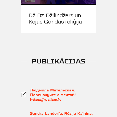
Dž. Dž. Džilindžers un
Kejas Gondas reliģija
PUBLIKĀCIJAS
Людмила Метельская.
Переночуйте с мечтой!
https://rus.lsm.lv
Sandra Landorfa. Rēzija Kalniņa: