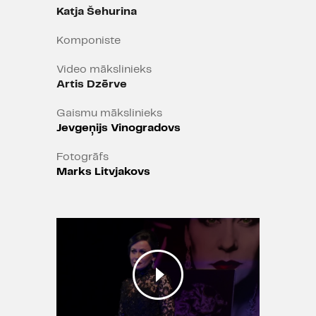
Katja Šehurina
Komponiste
Video mākslinieks
Artis Dzērve
Gaismu mākslinieks
Jevgeņijs Vinogradovs
Fotogrāfs
Marks Litvjakovs