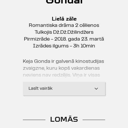
Lielā zāle
Romantiska drāma 2 cēlienos
Tulkojis Dž.Dž.Džilindžers
Pirmizrāde - 2018. gada 23. martā
Izrādes ilgums - 3h 10min
Keja Gonda ir galvenā kinostudijas
zvaigzne, kuru kopš vakardienas
neviens nav redzējis. Viņa ir visas
pasaules sapnis. Viņu dievina
miljoni. Keja Gonda ir gandrīz
Lasīt vairāk
reliģija. Viņa zina kādu lielu
noslēpumu, ko pārējā cilvēce ir
aizmirsusi.
LOMĀS
Visi sapņo par ideālu pasauli un