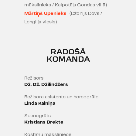
mākslinieks / Kalpotājs Gondas villā)
Mārtiņš Upenieks
(Džonijs Dovs /
Lenglija viesis)
RADOŠĀ
KOMANDA
Režisors
Dž. Dž. Džilindžers
Režisora asistente un horeogrāfe
Linda Kalniņa
Scenogrāfs
Kristians Brekte
Kostīmu māksliniece