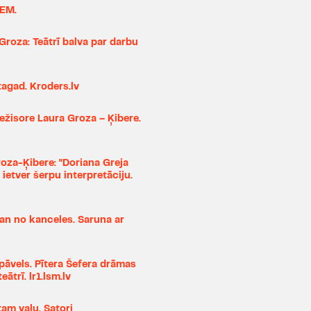
balvu Gada režisors), Dž.M
IEM.
B.Makaveras "
Pikaso sie
"
M.Butterfly
" (2013, izr
Groza: Teātrī balva par darbu
"100g kultūras" balvai 
O.Vailda "
Salome
" (201
(2012), Dž.M.Berija "
Man
tagad. Kroders.lv
E.Šefera "
Trilleris
" (2011)
(2011), L.Gundara "
Vārnu i
ežisore Laura Groza – Ķibere.
"
Brīvības 36
" (2010, izr
Krievijas skatuves māks
oza-Ķibere: "Doriana Greja
ārpuskonkursa progra
ietver šerpu interpretāciju.
nominēta laikraksta "Di
N.Ikstenas "
Regīna
" (201
nakts" balvai nomināci
kan no kanceles. Saruna ar
mākslinieks"), veidojusi D
koncertu "
Spēlēju, danco
pāvels. Pītera Šefera drāmas
tavu tēti!
" (2010, izrāde
ātrī. lr1.lsm.lv
2009/2010 balvai nominā
mākslinieks"), Ziemass
tam vaļu. Satori