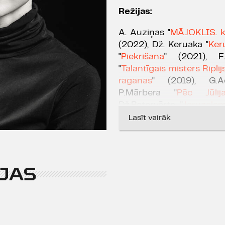
Režijas:
A. Auziņas "
MĀJOKLIS. k
(2022), Dž. Keruaka "
Ker
"
Piekrišana
" (2021), F
"
Talantīgais misters Riplij
raganas
" (2019), G.A
P.Mārbera "
Pēc Jūlij
Dž.Batervērta "
Jeruzale
uz nokaitēta skārda jum
Lasīt vairāk
Greja portrets
" (2017),V
uz trotuāra
" (2015), N.
izrāde ir Latvijas Televīz
"Kilograms kultūras" laureā
JAS
izrāde izvirzīta Latvijas 
balvai "Kilograms kultūr
nominācijai "Gada maz
Groza-Ķibere saņēmusi 