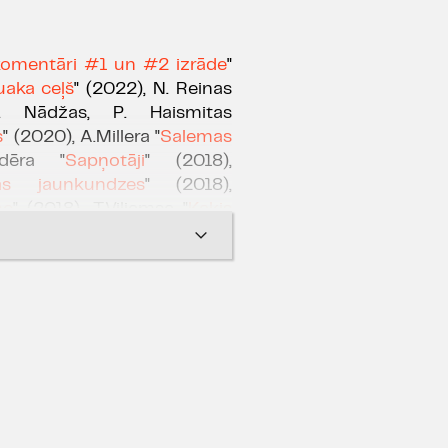
omentāri #1 un
#2 izrāde
"
uaka ceļš
" (2022), N. Reinas
. Nādžas, P. Haismitas
s
" (2020), A.Millera "
Salemas
dēra "
Sapņotāji
" (2018),
as jaunkundzes
" (2018),
me
" (2018), T.Viljamsa "
Kaķis
ta
" (2017), O.Vailda "
Doriana
ecgada koncerts "
Mana sirds
Dīra "
Frankenšteins
" (2015,
ijas un Latvijas Radio balvas
te ), P.Šefera "
Equus
" (2015,
Televīzijas un Latvijas Radio
as" un "Spēlmaņu nakts 2015"
ās formas izrāde", Laura
"Spēlmaņu nakts 2014/2015"