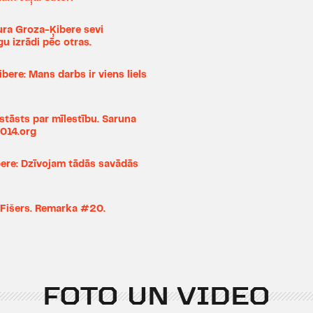
dvēseli kārtoju zārdos.
„
Shopping & Fucking
" 
ura Groza-Ķibere sevi
sirds
", (diplomdarbs, 
u izrādi pēc otras.
uzņemts Dailes teātra rep
bere: Mans darbs ir viens liels
Režijas citos teātros:
Liepājas teātrī: P.Džems
stāsts par mīlestību. Saruna
nakts" 2013/2014 nomin
2014.org
režisors), Dž.Orvela "1
bere: Dzīvojam tādās savādās
“100g kultūras” balvai “
ceturkšņa balsojumā 
2014./2015. sezonas “
 Fišers. Remarka #20.
nominācijās, arī “Gada li
režisors”), B.Pomeran
A.Zīgleres "51.fotogrāf
Gablere" (2017), B. M. Kol
FOTO UN VIDEO
Latvijas Nacionālajā ope
"Spēlēju, dancoju" (2