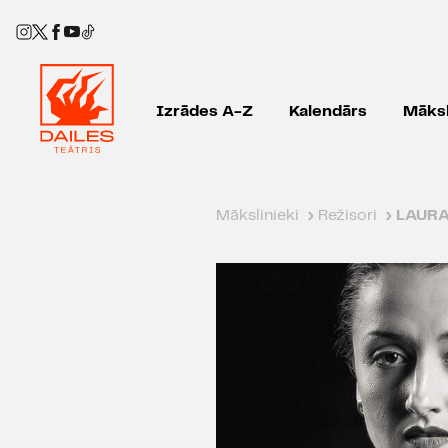
Izrādes A-Z
Kalendārs
Māksl
Mākslinieki
›
Režisori
›
LAUR