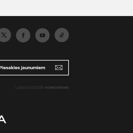
Piesakies jaunumiem
Lapas izstrāde: