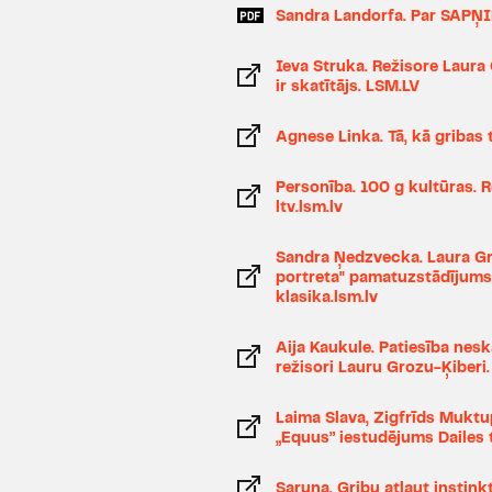
Sandra Landorfa. Par SAPŅ
Ieva Struka. Režisore Laura 
ir skatītājs. LSM.LV
Agnese Linka. Tā, kā gribas 
Personība. 100 g kultūras. R
ltv.lsm.lv
Sandra Ņedzvecka. Laura Gr
portreta" pamatuzstādījums 
klasika.lsm.lv
Aija Kaukule. Patiesība nes
režisori Lauru Grozu-Ķiberi.
Laima Slava, Zigfrīds Muktu
„Equus” iestudējums Dailes te
Saruna. Gribu atļaut instink