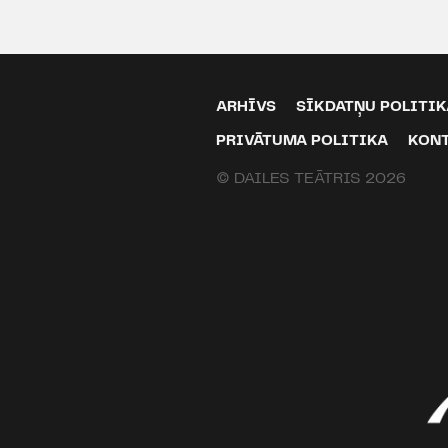
ARHĪVS
SĪKDATŅU POLITIK
PRIVĀTUMA POLITIKA
KON
© DAILES TEĀTRIS 2026