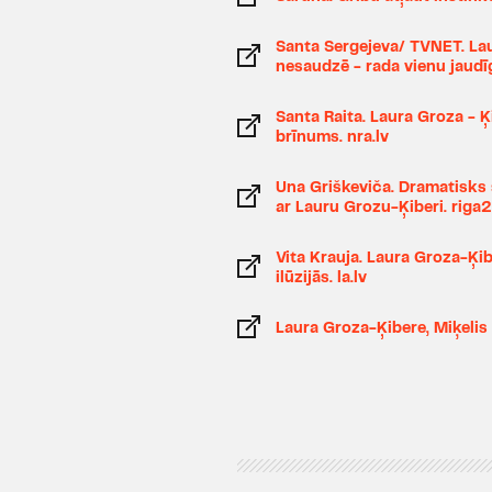
Santa Sergejeva/ TVNET. La
nesaudzē - rada vienu jaudīg
Santa Raita. Laura Groza - Ķi
brīnums. nra.lv
Una Griškeviča. Dramatisks 
ar Lauru Grozu-Ķiberi. riga
Vita Krauja. Laura Groza-Ķi
ilūzijās. la.lv
Laura Groza-Ķibere, Miķelis