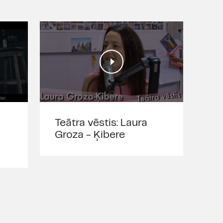
balva "Kilograms kultū
kategorijā "Gada uzvedum
opera "Iemūrētie" (201
nominācija kategorijā "
Apbalvojumi:
2021/2022 - "Spēlmaņu na
"Gada mazās formas izrāde
2016./2017. un 2015./
Teātra vēstis: Laura
režisore Dailes teātra d
Groza - Ķibere
(2017, 2016), "Spēlmaņu 
režisors ("Equus" un "1984
nakts" 2010/2011 balv
bērniem vai jauniešiem
republika", kura nominēta
balvai kultūrā).