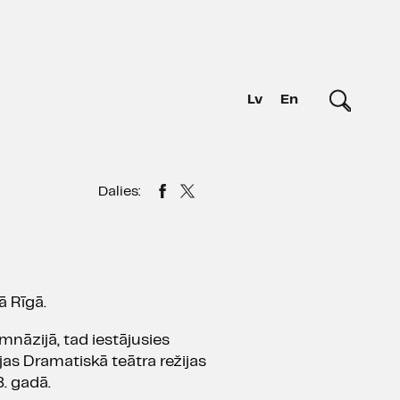
Lv
En
Dalies:
ā Rīgā.
mnāzijā, tad iestājusies
jas Dramatiskā teātra režijas
. gadā.