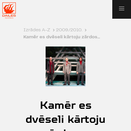
Izrādes A-Z
›
2009./2010.
›
Kamēr es dvēseli kārtoju zārdos...
Kamēr es
dvēseli kārtoju