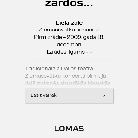
zārdos...
Lielā zāle
Ziemassvētku koncerts
Pirmizrāde - 2009. gada 18.
decembrī
Izrādes ilgums - -
Tradicionālajā Dailes teātra
Ziemassvētku koncertā pirmajā
daļā izskanēs skaistākās klasiskās
mūzikas komponistu
Lasīt vairāk
Ziemassvētku dziesmas, savukārt
otrajā daļā - latviešu komponistu
dziesmas ar dzejnieka Jāņa
Baltausa vārdiem.
LOMĀS