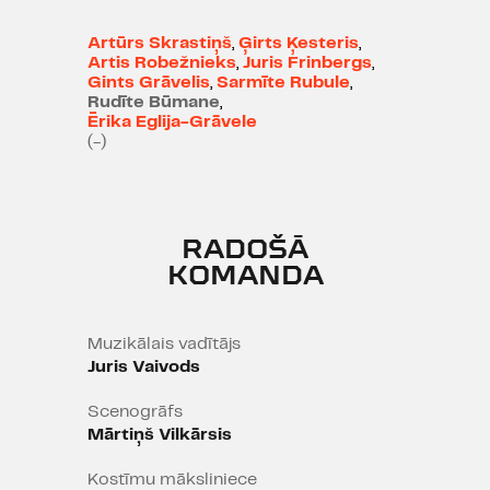
Artūrs Skrastiņš
,
Ģirts Ķesteris
,
Artis Robežnieks
,
Juris Frinbergs
,
Gints Grāvelis
,
Sarmīte Rubule
,
Rudīte Būmane
,
Ērika Eglija-Grāvele
(-)
RADOŠĀ
KOMANDA
Muzikālais vadītājs
Juris Vaivods
Scenogrāfs
Mārtiņš Vilkārsis
Kostīmu māksliniece