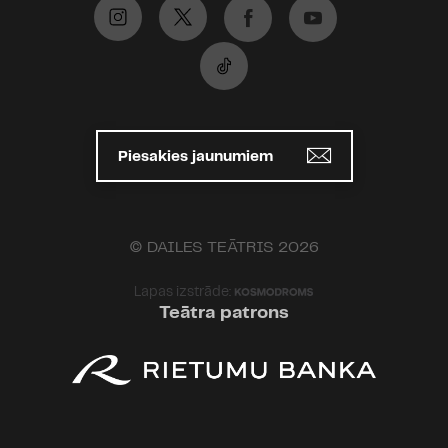
satriecošu efektu, ir tajā brīdī, kad
otrā cēliena sākumā iedegas
gaisma uz skatuves un izrādās, ka
lokanais vingrotājs ir Pēteris
Liepiņš.. protams, pēc tam saproti,
ka apmainījās tajā sķūnīti un tas
Piesakies jaunumiem
nav viņš, bet iespaids, līdz tam
brīdim, kamēr saproti acu apmānu,
ir grandiozs:). Kā viņš to savos
gados varēja??:)
© DAILES TEĀTRIS 2026
Tāpat man gribētos īpaši uzsvērt
Lapas izstrāde:
Teātra patrons
tik lielisko Lielo Šproti!!!!!! Nu nekad
nebūtu iedomājusies, ka L.
Dzelzītis ir tik lielisks komisko tēlu
atveidotājs. Šprote bija super!!!! Es
pat teiktu, ka savā ziņā centralais
varonis bandā, kad tur ir arī