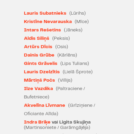
Gada jaunā skatuves
Lauris Subatnieks
(Lūrihs)
māksliniece - Laura Groza
Kristīne Nevarauska
(Mīce)
Gada kustību mākslinieks -
Intars Rešetins
(Jāneks)
Alberts Kivlenieks
Aldis Siliņš
(Peksis)
Artūrs Dīcis
(Osis)
Gada muzikālās partitūras
Dainis Grūbe
(Kārlēns)
autors dramatiskajā izrādē
- Goran Gora
Gints Grāvelis
(Lips Tulians)
Lauris Dzelzītis
(Lielā Šprote)
Izrāde nominēta laikraksta
Mārtiņš Počs
(Villijs)
"Diena" gada balvai kultūrā.
Ilze Vazdika
(Paltraciene /
Bufetniece)
Akvelīna Līvmane
(Grīziņiene /
Lielie nemaz nenojauš, ka blakus
Oficiante Alīda)
tiem pastāv tik daudzas
bālģīmaino, papuasu un kovboju
Indra Briķe
vai
Ligita Skujiņa
(Martinsoniete / Garāmgājēja)
valstis ar saviem vadoņiem un