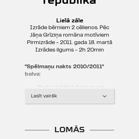
Lielā zāle
Izrāde bērniem 2 cēlienos. Pēc
Jāņa Grīziņa romāna motīviem
Pirmizrāde - 2011. gada 18. martā
Izrādes ilgums - 2h 20min
"Spēlmaņu nakts 2010/2011"
balva:
Gada izrāde bērniem vai
jauniešiem
Lasīt vairāk
Gada scenogrāfs - Mārtiņš
Vilkārsis
LOMĀS
Nominācijas "Spēlmaņu nakts
2010/2011" balvai: