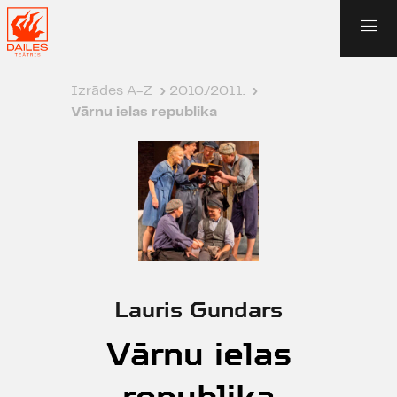
Izrādes A-Z
›
2010./2011.
›
Vārnu ielas republika
Lauris Gundars
Vārnu ielas
republika