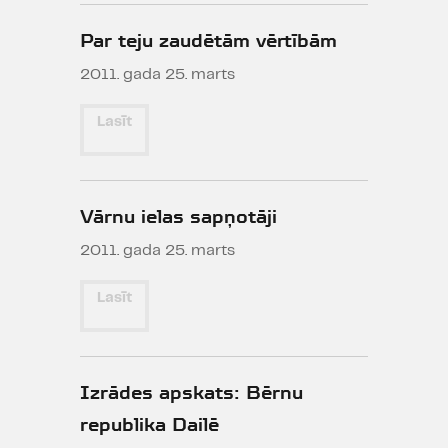
Par teju zaudētām vērtībām
2011. gada 25. marts
Lasīt
Vārnu ielas sapņotāji
2011. gada 25. marts
Lasīt
Izrādes apskats: Bērnu
republika Dailē