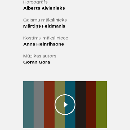
Horeogrāfs
risina priekšā nākošos konfliktus.
Alberts Kivlenieks
Vārnu ielas republikā iet gana
lustīgi. Pa riktīgam.
Gaismu mākslinieks
Mārtiņš Feldmanis
Kostīmu māksliniece
Iestudējumu atbalsta Latvijas
Anna Heinrihsone
Kultūrkapitāla fonds.
Mūzikas autors
Goran Gora