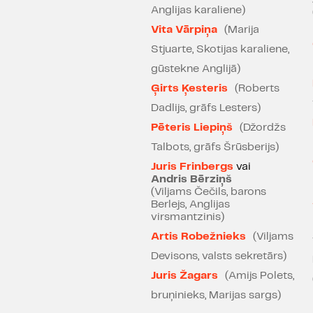
Anglijas karaliene)
Vita Vārpiņa
(Marija
Stjuarte, Skotijas karaliene,
gūstekne Anglijā)
Ģirts Ķesteris
(Roberts
Dadlijs, grāfs Lesters)
Pēteris Liepiņš
(Džordžs
Talbots, grāfs Šrūsberijs)
Juris Frinbergs
vai
Andris Bērziņš
(Viljams Čečils, barons
Berlejs, Anglijas
virsmantzinis)
Artis Robežnieks
(Viljams
Devisons, valsts sekretārs)
Juris Žagars
(Amijs Polets,
bruņinieks, Marijas sargs)