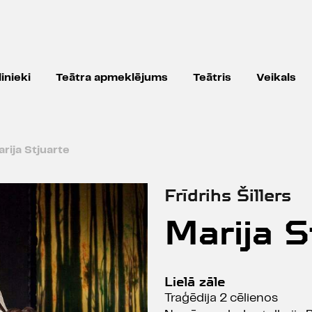
inieki
Teātra apmeklējums
Teātris
Veikals
rija Stjuarte
Frīdrihs Šillers
Marija S
Lielā zāle
Traģēdija 2 cēlienos