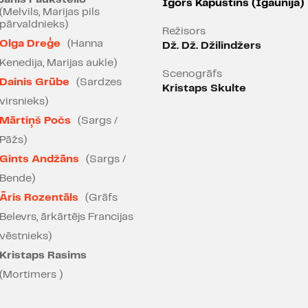
Igors Kapustins (Igaunija)
Anglijas reliģiskās un vēs
(Melvils, Marijas pils
monarha vienpersoniskā po
pārvaldnieks)
Režisors
cilvēcisko drāmu vētras u
Olga Dreģe
(Hanna
Dž. Dž. Džilindžers
un spēcīgās kaislības, ko 
Kenedija, Marijas aukle)
aizdedzina citos izrādes v
Scenogrāfs
Dainis Grūbe
(Sardzes
Kristaps Skulte
virsnieks)
Mārtiņš Počs
(Sargs /
Pāžs)
Gints Andžāns
(Sargs /
Bende)
Āris Rozentāls
(Grāfs
Belevrs, ārkārtējs Francijas
vēstnieks)
Kristaps Rasims
(Mortimers )