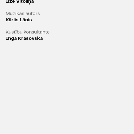
Ilze Vītoliņa
turiskās krustugunis vai
litiskā tirānija, bet gan
Mūzikas autors
n dziņas, dziļie pārdzīvojumi
Kārlis Lācis
iepazīst, kurās deg un kuras
aroņi.
Kustību konsultante
Inga Krasovska