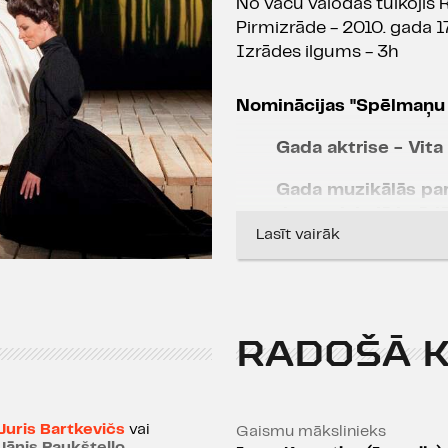
No vācu valodas tulkojis 
Pirmizrāde - 2010. gada 1
Izrādes ilgums - 3h
Nominācijas "Spēlmaņu 
Gada aktrise - Vita
Gada muzikālās par
dramatiskajā izrādē
Lasīt vairāk
Šī ir tikšanās ar Dailes t
skatījumā - režisors Dž.Dž
RADOŠĀ 
iestudē pasaules dramatur
vērienīgi greznu un satur
uzvedumu.
Juris Bartkevičs
vai
Gaismu mākslinieks
Šoreiz režisoru mazāk int
Jānis Paukštello