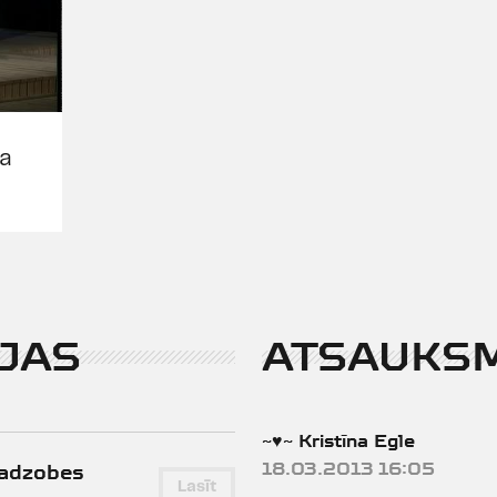
ta
JAS
ATSAUKS
~♥~ Kristīna Egle
18.03.2013 16:05
Radzobes
Lasīt