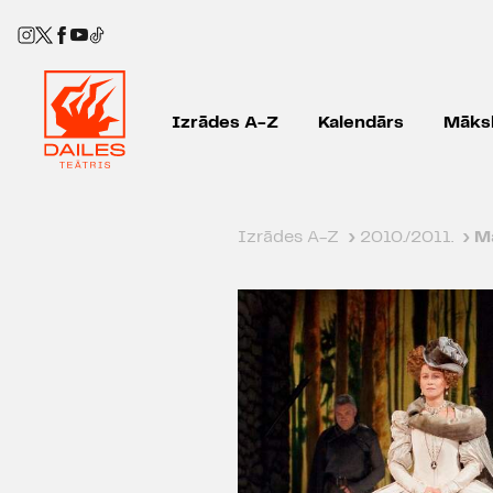
Izrādes A-Z
Kalendārs
Māksl
Izrādes A-Z
›
2010./2011.
›
Ma