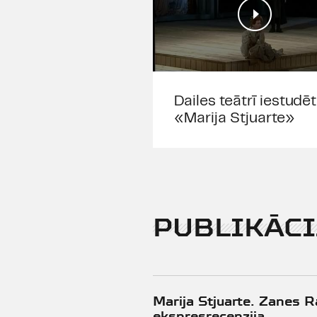
Dailes teātrī iestudē
«Marija Stjuarte»
PUBLIKĀCI
Marija Stjuarte. Zanes 
ekspresrecenzija