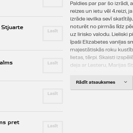
Paldies par par šo izrādi, 
reizes un ietu vēl 4.reizi, 
izrāde ievilka sevī skatītā
 Stjuarte
noturēt no pirmās līdz pē
Lasīt
uz lirisko valodu. Lieliski
īpaši Elizabetes vaniļas s
majestātiskās roku kustī
lietas, tērpi. Skaisti izspē
galms
Lasīt
deja ar Lesteru, Marijas 
nāvessoda izpildi. Laikam 
liela daļa cilvēku, kas jau 
Rādīt atsauksmes
izrādi, jo izrādes beigās sk
Lasīt
ne tikai stāvēja kājās, be
no vietas, plaudējot un ne
Lai cik nepārspējama ir Rēzi
Vārpiņa. Grāfa Belevra lo
ms pret
Lasīt
piestāvēja, ka būt grūti 