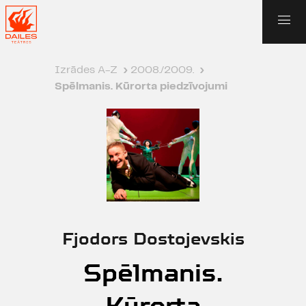
Izrādes A-Z
›
2008./2009.
›
Spēlmanis. Kūrorta piedzīvojumi
Fjodors Dostojevskis
Spēlmanis.
Kūrorta