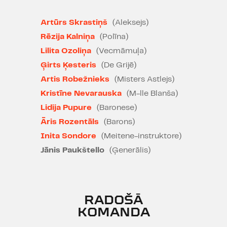
visdažādākie ļaudis. Tepat līdzās ir
arī spēļu nami, kuriem apkārt
Artūrs Skrastiņš
(Aleksejs)
vienmēr rosās šaubīgas personas,
laimes meklētāji un avantūristi. Visi
Rēzija Kalniņa
(Polīna)
sirgst ar mokošām kaislībām: pret
Lilita Ozoliņa
(Vecmāmuļa)
sievieti, pret spēli, pret naudu.
Ģirts Ķesteris
(De Grijē)
Alkas riskēt un pārkairinātas
Artis Robežnieks
(Misters Astlejs)
fantāzijas reibina galvu. Brīdī, kad
Kristīne Nevarauska
(M-lle Blanša)
dzīve tiek lauzta uz pusēm,
Lidija Pupure
(Baronese)
pamostas nevaldāms kārdinājums
likt uz spēles visu.
Āris Rozentāls
(Barons)
Inita Sondore
(Meitene-instruktore)
„Spēlmanis" ir daudzējādā ziņā
Jānis Paukštello
(Ģenerālis)
autobiogrāfisks romāns, ko krievu
ģēnijs raksta, lai tiktu vaļā no
saviem spēļu parādiem. Krievisks
vēriens fantāzijās par Dostojevska
RADOŠĀ
pieteiktajām tēmām nosaka
KOMANDA
Romana Kozaka skatuves versiju.