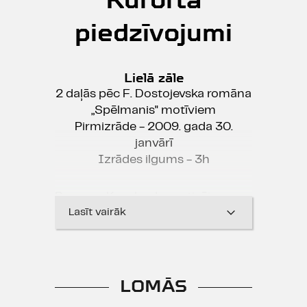
piedzīvojumi
Lielā zāle
2 daļās pēc F. Dostojevska romāna
„Spēlmanis" motīviem
Pirmizrāde - 2009. gada 30.
janvārī
Izrādes ilgums - 3h
Romana Kozaka dramatizējums
No krievu valodas tulkojusi Evita
Lasīt vairāk
Mamaja
Kūrvietā ar spēcinošiem avotiem
un veselības ūdeņiem dziedēt
LOMĀS
dvēseli un miesu sabrauc