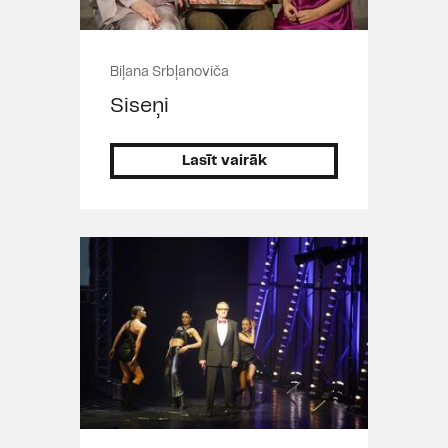
Biļana Srbļanoviča
Siseņi
Lasīt vairāk