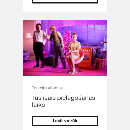
Tenesijs Viljamss
Tas īsais pielāgošanās
laiks
Lasīt vairāk