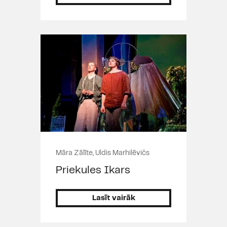
Māra Zālīte, Uldis Marhilēvičs
Priekules Ikars
Lasīt vairāk