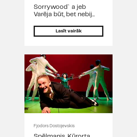
Sorrywood`a jeb
Varēja būt, bet nebij...
Lasīt vairāk
Fjodors Dostojevskis
Spēlmanis. Kūrorta