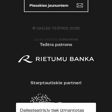
Piesakies jaunumiem
© DAILES TEĀTRIS 2026
Lapas izstrāde:
Teātra patrons
Starptautiskie partneri
Dailesteatris.lv tiek izmantotas