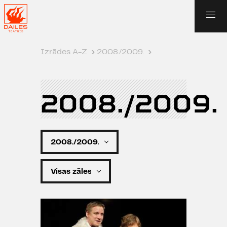
Izrādes A-Z
›
2008./2009.
›
2008./2009.