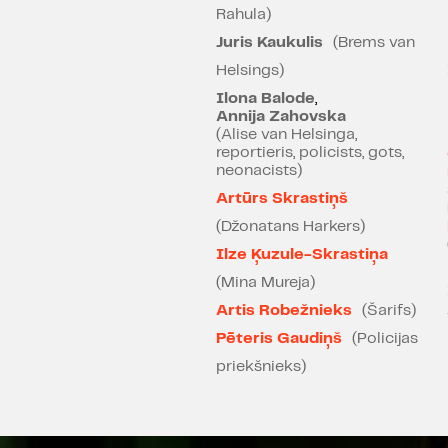
Rahula)
Juris Kaukulis
(Brems van
Helsings)
Ilona Balode
,
Annija Zahovska
(Alise van Helsinga,
reportieris, policists, gots,
neonacists)
Artūrs Skrastiņš
(Džonatans Harkers)
Ilze Ķuzule-Skrastiņa
(Mina Mureja)
Artis Robežnieks
(Šarifs)
Pēteris Gaudiņš
(Policijas
priekšnieks)