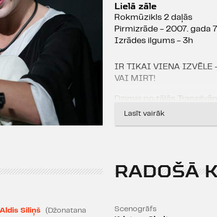
Lielā zāle
Rokmūzikls 2 daļās
Pirmizrāde - 2007. gada 
Izrādes ilgums - 3h
IR TIKAI VIENA IZVĒLE
VAI MIRT!
Dzimis no tālās Transilvā
šausmu literatūras klasikā
Lasīt vairāk
grāfa Drakulas tēls Dailes 
apokaliptiskā nākotnes vīzi
daudz vampīru dzēriens, c
pastāvēšanas
„būt vai neb
RADOŠĀ 
iecietība, multikulturālis
krāsa un nacionālā identit
terora akti - nāve ir kaut 
pasargāts. Jautājums par
Scenogrāfs
Aldis Siliņš
(Džonatana
savējām, naidīgām un dzim