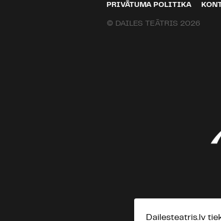
PRIVĀTUMA POLITIKA
KON
© DAILES TEĀTRIS 2026
Dailesteatris.lv ti