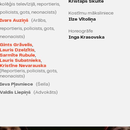
Kristaps Skulte
kolēģis televīzijā, reportieris,
būtiskāks pasaulē, kurā g
policists, gots, neonacists)
atskan sprādzieni seno Ei
Kostīmu māksliniece
pasažieru vilcienos un sa
Ilze Vītoliņa
Ivars Auziņš
(Arābs,
granātas Londonas metro. T
reportieris, policists, gots,
Horeogrāfe
ar visiem un kurā nekas va
neonacists)
Inga Krasovska
allaž klātesošas mūsu dzī
Gints Grāvelis
,
asinīm.
Lauris Dzelzītis
,
Sarmīte Rubule
,
Ar šo izrādi mūzikla žanrā
Lauris Subatnieks
,
Kristīne Nevarauska
savulaik skandalozā iest
(Reportieris, policists, gots,
machina" komponists. Sa
neonacists)
Drakulas lāstu sniedz lib
Ieva Pļavniece
(Šeila)
Šlāpins:
"Nekas nespēj nobi
Valdis Liepiņš
(Advokāts)
mīt tepat līdzās pašu māj
iemiesojas zemiskākās no 
ka atnācējs atņems tev mā
atņems visu, ko tu esi uzsk
izraisījušas krusta karus,
antisemītismu un fašismu