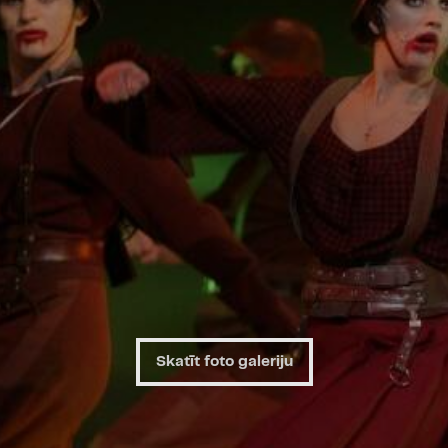
tīrīšanas. Drakulas nosl
- kas ir tas, kas liek mums
laikā iekārot un sajūsmin
ir nemitīgs konflikts - pat
neonacisti pret gotiem, te
kārtību, bet mīlestība pre
pasaulē vairs nav ne labā
cilvēkam ir tikai viena izv
vai mirt."
Spēlē:
Andris Vilcāns
(ta
Auzāns
(ģitāra, čells),
Kas
instrumenti)
Skatīt foto galeriju