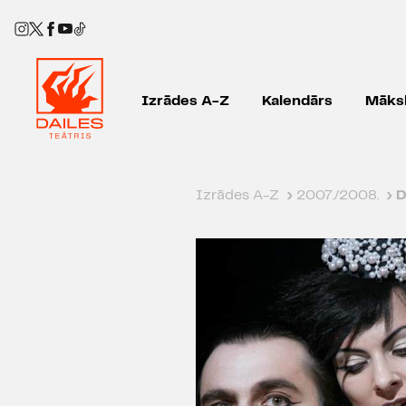
Izrādes A-Z
Kalendārs
Māksl
Izrādes A-Z
›
2007./2008.
›
D