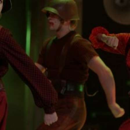
ēpums joprojām nav atminēts
 ienīst svešo un tajā pašā
āties par to? Izrādes centrā
rioti pret imigrantiem,
roristi pret pastāvošo
t veselo saprātu. Šādā
, ne ļaunā, šādā pasaulē
ēle - pieņemt svešās asinis
ustiņinstrumenti),
Kārlis
pars Grīnbergs
(sitamie