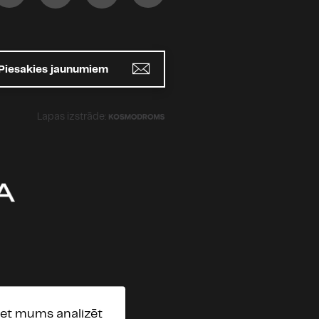
Piesakies jaunumiem
Lapas izstrāde:
, bet mums analizēt