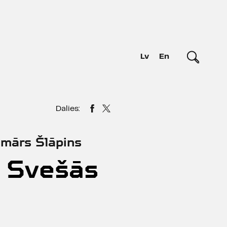
Lv
En
Dalies:
lmārs Šlāpins
. Svešās