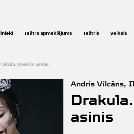
inieki
Teātra apmeklējums
Teātris
Veikals
rakula. Svešās asinis
Andris Vilcāns, I
Drakula
asinis