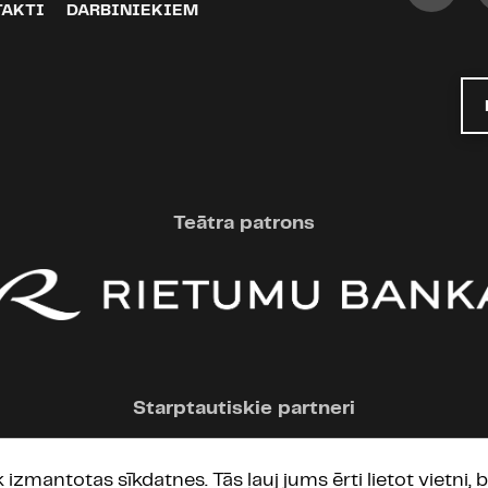
TAKTI
DARBINIEKIEM
Teātra patrons
Starptautiskie partneri
ek izmantotas sīkdatnes. Tās ļauj jums ērti lietot vietni