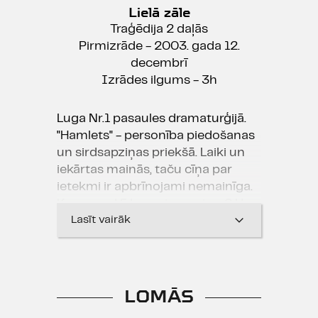
Lielā zāle
Traģēdija 2 daļās
Pirmizrāde - 2003. gada 12.
decembrī
Izrādes ilgums - 3h
Luga Nr.1 pasaules dramaturģijā.
"Hamlets" - personība piedošanas
un sirdsapziņas priekšā. Laiki un
iekārtas mainās, taču cīņa par
ietekmi ir apbrīnojami nemainīga.
Kas noved līdz noziegumiem? Un
vai tam seko dvēseles šķīstīšanās?
Lasīt vairāk
"Hamletā" koncentrējas visas
galvenās cilvēka iekšējās
pretrunas - piedot vai nepiedot,
mīlēt vai nīst, kas galu galā nosaka
LOMĀS
arī klasisko "
būt vai nebū
t". Luga