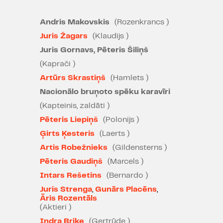
šķiet pašas DZĪVES esence,
koncentrāts, kas ir katra jauna šīs
Andris Makovskis
(Rozenkrancs )
lugas iestudējuma aizraujošs
Juris Žagars
(Klaudijs )
dzīves jēgas meklējums. "Hamlets"
Juris Gornavs, Pēteris Šiliņš
ir iecerēts kā vērienīgs
inscenējums par varas un indivīda
(Kaprači )
mūžīgo saduri.
Artūrs Skrastiņš
(Hamlets )
Nacionālo bruņoto spēku karavīri
Cīnītāji un karotāji, aizstāvji un
(Kapteinis, zaldāti )
uzbrucēji, varoņi un zaudētāji. Kurš
ir kurš?
Pēteris Liepiņš
(Polonijs )
Luga ir spēcīga ne vien kā
Ģirts Ķesteris
(Laerts )
aizraujošs galveno varoņu
Artis Robežnieks
(Gildensterns )
konfliktu risinājums, bet arī ar otrā
Pēteris Gaudiņš
(Marcels )
plāna tēlu arhetipiskajiem cilvēku
Intars Rešetins
(Bernardo )
un to attiecību modeļiem. Līdz ar
Juris Strenga
,
Gunārs Placēns
,
to aktuāli kļūst ne vien mīlestības,
Āris Rozentāls
bet arī draudzības, biedriskuma,
(Aktieri )
līdzāspastāvēšanas jēdzieni.
Indra Briķe
(Ģertrūde )