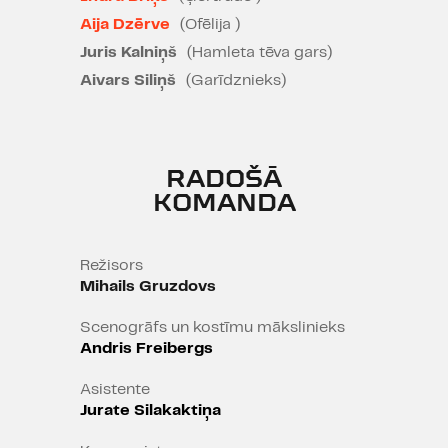
"Hamleta" iestudējumu vēsture jau
Aija Dzērve
(Ofēlija )
pati ir koncepciju mainības klasika
Juris Kalniņš
(Hamleta tēva gars)
- kā savienot mūžīgo un aktuālo,
kā nošķirt pārejošo no būtiskā?
Aivars Siliņš
(Garīdznieks)
RADOŠĀ
KOMANDA
Režisors
Mihails Gruzdovs
Scenogrāfs un kostīmu mākslinieks
Andris Freibergs
Asistente
Jurate Silakaktiņa