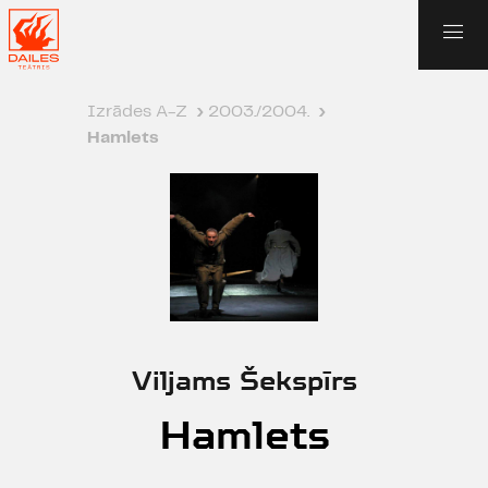
Izrādes A-Z
›
2003./2004.
›
Hamlets
Viljams Šekspīrs
Hamlets