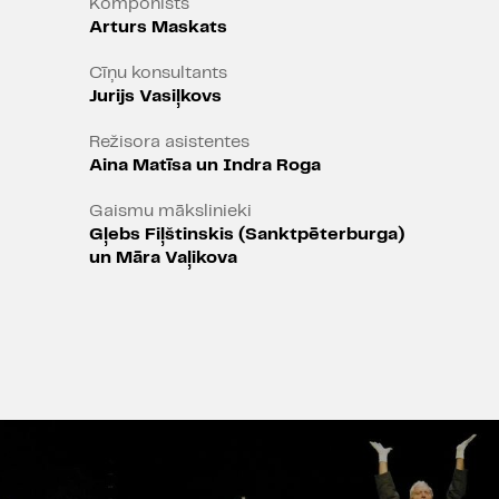
Komponists
Arturs Maskats
Cīņu konsultants
Jurijs Vasiļkovs
Režisora asistentes
Aina Matīsa un Indra Roga
Gaismu mākslinieki
Gļebs Fiļštinskis (Sanktpēterburga)
un Māra Vaļikova