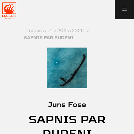
Izrādes A-Z
›
2025./2026.
›
SAPNIS PAR RUDENI
Juns Fose
SAPNIS PAR
RUDENI