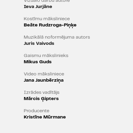
Vizuālo darbu autore
Ieva Jurjāne
Kostīmu māksliniece
Beāte Rudzroga-Piņķe
Muzikālā noformējuma autors
Juris Vaivods
Gaismu mākslinieks
Mikus Guds
Video māksliniece
Jana Jaunbērziņa
Izrādes vadītājs
Mārcis Ģipters
Producente
Kristīne Mūrmane