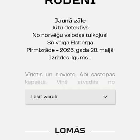
Jaunā zāle
Jūtu detektīvs
No norvēģu valodas tulkojusi
Solveiga Elsberga
Pirmizrāde - 2026. gada 28. maijā
Izrādes ilgums -
Vīrietis un sieviete. Abi sastopas
kapsētā. Viņš atvadās no
vecmammas, bet viņa izjūt vēlmi
šeit atrasties, īsti nespējot
Lasīt vairāk
izskaidrot iemeslu. Iekārei,
atmiņām un vārdos
neizsakāmajam mijoties, aizrautie
mīlētāji viens otram neizbēgami
LOMĀS
tuvojas. Blakus vīrieša māte un