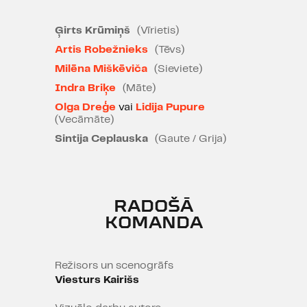
tēvs piemin pagātni. Ko vīrietis un
sieviete patiesībā ir pārdzīvojuši?
Ģirts Krūmiņš
(Vīrietis)
Un vai viņiem vēl ir kaut kas, kādēļ
Artis Robežnieks
(Tēvs)
dzīvot? Vai mēs pieļaujam kļūdas
Milēna Miškēviča
(Sieviete)
un nepareizības, cerot, ka tās
iespējams vedīs uz ko labu?
Indra Briķe
(Māte)
Olga Dreģe
vai
Lidija Pupure
Nobela prēmijas literatūrā laureāta
(Vecāmāte)
Juna Foses kanoniskais darbs
Sintija Ceplauska
(Gaute / Grija)
iestudēts teju visā pasaulē.
Pazīstams kā ziemeļu minimālists
un “21. gadsimta Bekets”, norvēģu
autors šajā darbā par dzīves
RADOŠĀ
pēdējām stundām ar vārdu
KOMANDA
melodiju stindzina un karsē.
Režisors un scenogrāfs
Viesturs Kairišs