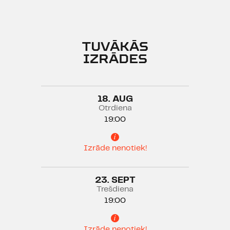
TUVĀKĀS
IZRĀDES
18. AUG
Otrdiena
19:00
Izrāde nenotiek!
23. SEPT
Trešdiena
19:00
Izrāde nenotiek!