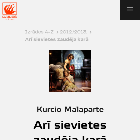
Izrādes A-Z
›
2012./2013.
›
Arī sievietes zaudēja karā
Kurcio Malaparte
Arī sievietes
zaudēja karā