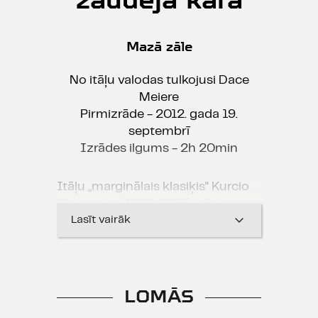
Mazā zāle
No itāļu valodas tulkojusi Dace
Meiere
Pirmizrāde - 2012. gada 19.
septembrī
Izrādes ilgums - 2h 20min
Itāļu „marginālais klasiķis" Kurcio
Malaparte (1898-1957) ir īstens
avantūrists un anarhists, kurš
Lasīt vairāk
vienmēr un it visā rīkojas pretēji
iedibinātajai kārtībai. Šī ir īsta
„sieviešu" luga, kurā kara tēma tiek
risināta no sieviešu redzes
LOMĀS
viedokļa.