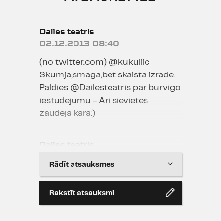
Dailes teātris
02.12.2013 08:40
(no twitter.com) @kukuliic
Skumja,smaga,bet skaista izrade.
Paldies @Dailesteatris par burvigo
iestudejumu - Ari sievietes
zaudeja kara:)
Dailes teātris
02.12.2013 08:39
Rādīt atsauksmes
(no twitter.com) ‏@Dzirgis
Pēdējā brīdī tomēr tiku pie iespējas
Rakstīt atsauksmi
noskatīties 'arī sievietes zaudēja
karā' @Dailesteatris . Pat nav ko