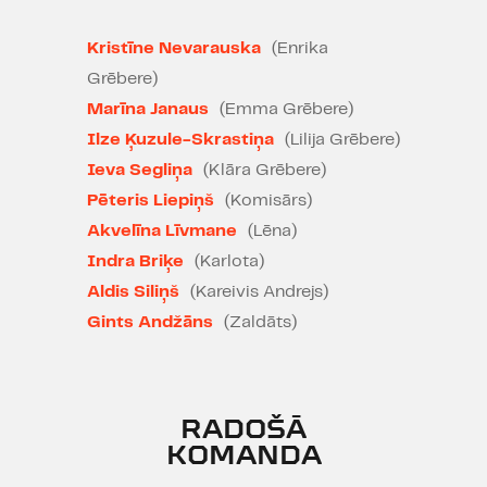
Kā sievietēm izdzīvot un cik daudz
Kristīne Nevarauska
(Enrika
var atļauties pārdot un pārdoties,
lai izdzīvotu? Cik vērta ir viena
Grēbere)
sieviete, lai uzvarētājiem nebūtu
Marīna Janaus
(Emma Grēbere)
kauns par savu uzvaru? Sievietes
Ilze Ķuzule-Skrastiņa
(Lilija Grēbere)
nekad nepārstās maksāt. Sieviete
Ieva Segliņa
(Klāra Grēbere)
ir vīrieša pēdējais patvērums - kad
Pēteris Liepiņš
(Komisārs)
nekā cita vairs nav. Napoleons
Akvelīna Līvmane
(Lēna)
nestāv šīm sievietēm blakus.
Indra Briķe
(Karlota)
Aldis Siliņš
(Kareivis Andrejs)
Gints Andžāns
(Zaldāts)
IZRĀDĒ SMĒĶĒ!
RADOŠĀ
KOMANDA