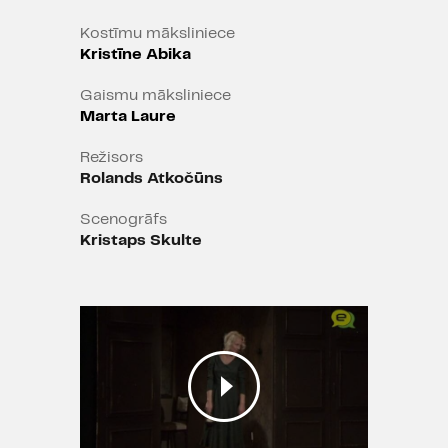
Kostīmu māksliniece
Kristīne Abika
Gaismu māksliniece
Marta Laure
Režisors
Rolands Atkočūns
Scenogrāfs
Kristaps Skulte