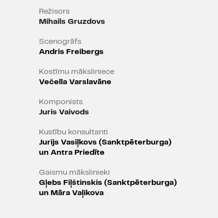
Režisors
Mihails Gruzdovs
Scenogrāfs
Andris Freibergs
Kostīmu māksliniece
Večella Varslavāne
Komponists
Juris Vaivods
Kustību konsultanti
Jurijs Vasiļkovs (Sanktpēterburga)
un Antra Priedīte
Gaismu mākslinieki
Gļebs Fiļštinskis (Sanktpēterburga)
un Māra Vaļikova