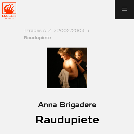
Izrādes A-Z
›
2002./2003.
›
Raudupiete
Anna Brigadere
Raudupiete