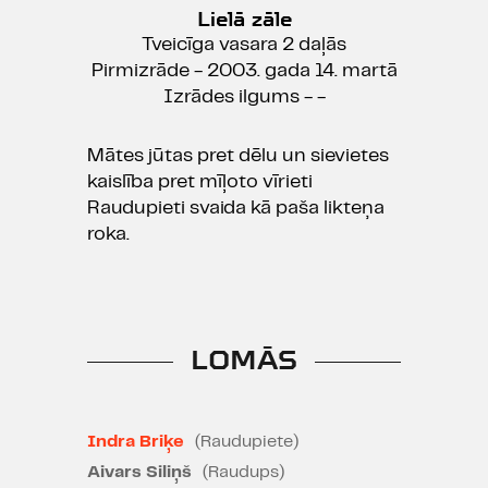
Lielā zāle
Tveicīga vasara 2 daļās
Pirmizrāde - 2003. gada 14. martā
Izrādes ilgums - -
Mātes jūtas pret dēlu un sievietes
kaislība pret mīļoto vīrieti
Raudupieti svaida kā paša likteņa
roka.
LOMĀS
Indra Briķe
(Raudupiete)
Aivars Siliņš
(Raudups)