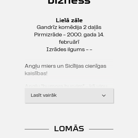
Lielā zāle
Gandrīz komēdija 2 daļās
Pirmizrāde - 2000. gada 14.
februārī
Izrādes ilgums - -
Angļu miers un Sicīlijas cienīgas
kaislības!
Angļu "humora burvim" - kā viņu
dēvē - Alanam Eikbornam
Lasīt vairāk
komēdijā "Mazs ģimenes bizness"
no džentlmeņa cienīga cilindra ir
izdevies izvilkt mafijas kaislību
mērogiem atbilstošu trusi.
LOMĀS