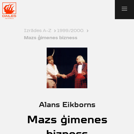
Izrādes A-Z
›
1999./2000.
›
Mazs ģimenes bizness
Alans Eikborns
Mazs ģimenes
bizness