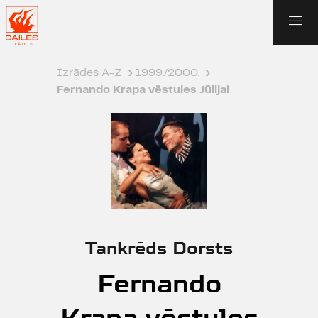
Izrādes A-Z
›
1999./2000.
›
Fernando Krapa vēstules Jūlijai
Tankrēds Dorsts
Fernando
Krapa vēstules