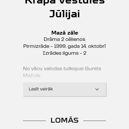
Jūlijai
Mazā zāle
Drāma 2 cēlienos
Pirmizrāde - 1999. gada 14. oktobrī
Izrādes ilgums - 2
No vācu valodas tulkojusi Gunita
Mežule
Lasīt vairāk
Režisors Dž. Dž. Džilindžers: "Vācu
dramaturgs Tankrēds Dorsts ir
viens no šobrīd spēcīgākajiem
LOMĀS
modernajiem autoriem Eiropā, un
būtiski, ka tās lugas problēmas un