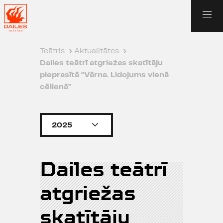
Teātris
›
Aktualitātes
›
Dailes teātrī atgriežas skatītāju
pieprasītā “Vārna. Lidojums vienā
cēlienā”
2025
Dailes teātrī
atgriežas
skatītāju