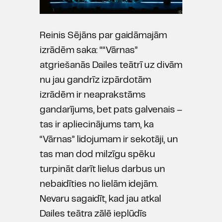
Reinis Sējāns par gaidāmajām
izrādēm saka: ““Vārnas”
atgriešanās Dailes teātrī uz divām
nu jau gandrīz izpārdotām
izrādēm ir neaprakstāms
gandarījums, bet pats galvenais –
tas ir apliecinājums tam, ka
“Vārnas” lidojumam ir sekotāji, un
tas man dod milzīgu spēku
turpināt darīt lielus darbus un
nebaidīties no lielām idejām.
Nevaru sagaidīt, kad jau atkal
Dailes teātra zālē ieplūdīs