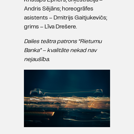
Kristaps Epners; orķestrācija –
Andris Sējāns; horeogrāfes
asistents – Dmitrijs Gaitjukevičs;
grims – Līva Drešere.
Dailes teātra patrons “Rietumu
Banka” – kvalitāte nekad nav
nejaušība.