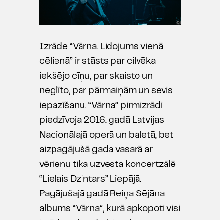
Izrāde “Vārna. Lidojums vienā
cēlienā” ir stāsts par cilvēka
iekšējo cīņu, par skaisto un
neglīto, par pārmaiņām un sevis
iepazīšanu. “Vārna” pirmizrādi
piedzīvoja 2016. gadā Latvijas
Nacionālajā operā un baletā, bet
aizpagājušā gada vasarā ar
vērienu tika uzvesta koncertzālē
“Lielais Dzintars” Liepājā.
Pagājušajā gadā Reiņa Sējāna
albums “Vārna”, kurā apkopoti visi