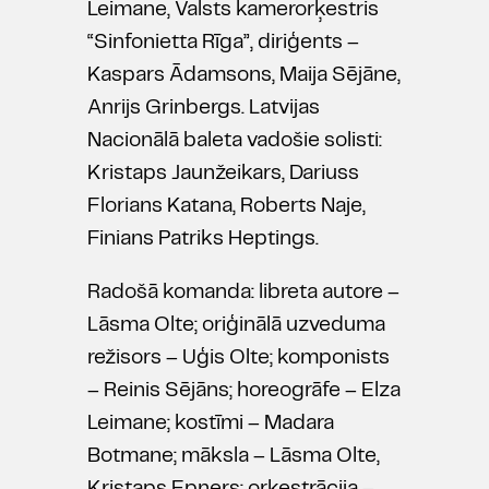
Leimane, Valsts kamerorķestris
“Sinfonietta Rīga”, diriģents –
Kaspars Ādamsons, Maija Sējāne,
Anrijs Grinbergs. Latvijas
Nacionālā baleta vadošie solisti:
Kristaps Jaunžeikars, Dariuss
Florians Katana, Roberts Naje,
Finians Patriks Heptings.
Radošā komanda: libreta autore –
Lāsma Olte; oriģinālā uzveduma
režisors – Uģis Olte; komponists
– Reinis Sējāns; horeogrāfe – Elza
Leimane; kostīmi – Madara
Botmane; māksla – Lāsma Olte,