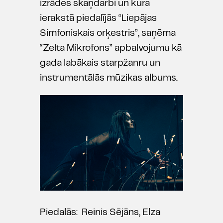
izrādes skaņdarbi un kura
ierakstā piedalījās “Liepājas
Simfoniskais orķestris”, saņēma
“Zelta Mikrofons” apbalvojumu kā
gada labākais starpžanru un
instrumentālās mūzikas albums.
Piedalās: Reinis Sējāns, Elza