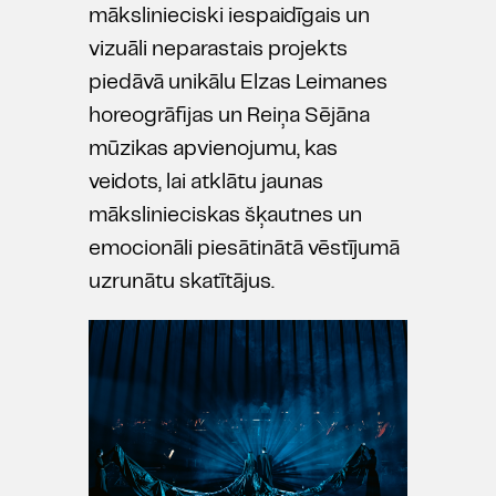
mākslinieciski iespaidīgais un
vizuāli neparastais projekts
piedāvā unikālu Elzas Leimanes
horeogrāfijas un Reiņa Sējāna
mūzikas apvienojumu, kas
veidots, lai atklātu jaunas
mākslinieciskas šķautnes un
emocionāli piesātinātā vēstījumā
uzrunātu skatītājus.