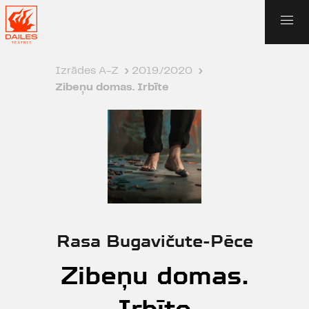
Izrādes A-Z
›
2019./2020
›
Zibeņu domas. Irbīte
Rasa Bugavičute-Pēce
Zibeņu domas.
Irbīte