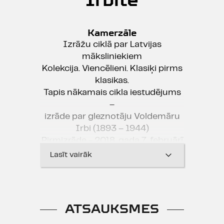
Kamerzāle
Izrāžu ciklā par Latvijas
māksliniekiem
Kolekcija. Viencēlieni. Klasiķi pirms
klasikas.
Tapis nākamais cikla iestudējums
–
izrāde par gleznotāju Voldemāru
Irbi (1893 – 1944)
Pirmizrāde - 2018. gada 7. februārī
Izrādes ilgums -
Lasīt vairāk
Dramaturģe: Rasa Bugavičute-
Pēce
Režisore: Inga Tropa
ATSAUKSMES
Aktieris: Juris Bartkevičs ( DT)