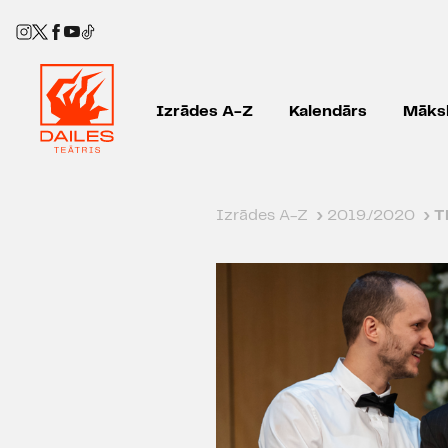
Izrādes A-Z
Kalendārs
Māksl
Izrādes A-Z
›
2019./2020
›
T