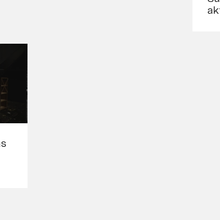
ak
as