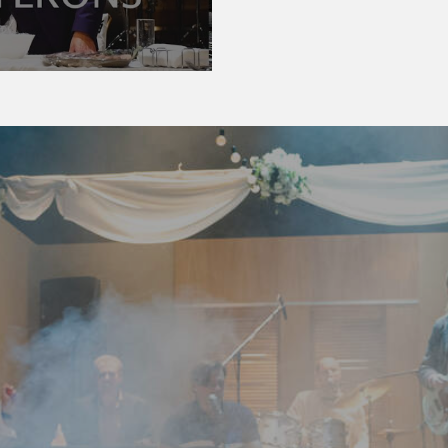
Vecuma ierobežojums
Izrādē tiek lietota ne