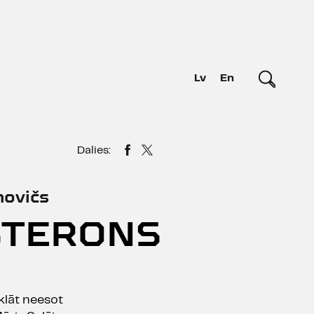
Lv
En
Dalies:
ovičs
STERONS
 klāt neesot