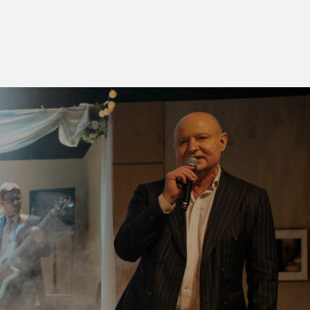
 14+
cenzēta leksika