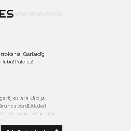
ES
troksnis! Garlaicīgi
a laba! Paldies!
arš, kura laikā bija
runas vārdi.Aktieri
oņos. Tā arī nesapratu,
ēc incidenta
gās asinis .Vispār par