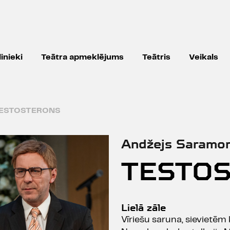
inieki
Teātra apmeklējums
Teātris
Veikals
ESTOSTERONS
Andžejs Saramon
TESTO
Lielā zāle
Vīriešu saruna, sievietēm