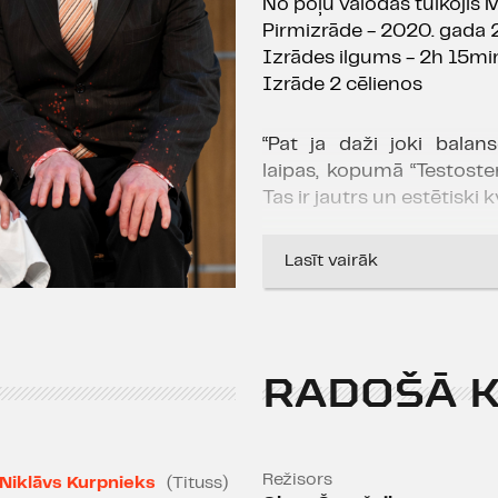
No poļu valodas tulkojis M
Pirmizrāde - 2020. gada 2
Izrādes ilgums - 2h 15mi
Izrāde 2 cēlienos
“Pat ja daži joki bala
laipas, kopumā “Testoster
Tas ir jautrs un estētiski 
Līga U
Lasīt vairāk
PAR IZRĀDI
Izklaidējoša, gudra, pa
pārdroši frivola komēdija,
RADOŠĀ 
Mūsdienu poļu autor
lugas “Testosterons” ie
režijā. Izrāde ļauj it kā 
pasaulē, jeb vīriešu sar
Režisors
Niklāvs Kurpnieks
(Tituss)