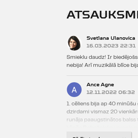
ATSAUKSM
Svetlana Ulanovica
16.03.2023 22:31
Smieklu daudz! Ir biedējošs 
nebija! Arī muzikālā blīce bij
Ance Agne
12.11.2022 06:32
1. cēliens bija ap 40 minūšu g
dzirdami vismaz 20 vienkārš
runāja paaugstinātos balss t
kāpēc Robežnieka varonis p
nenomazgāja no sejas mākslī