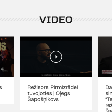
VIDEO
s
Režisors. Pirmizrādei
Da
tuvojoties | Oļegs
si
Šapošņikovs
“T
re
Ša