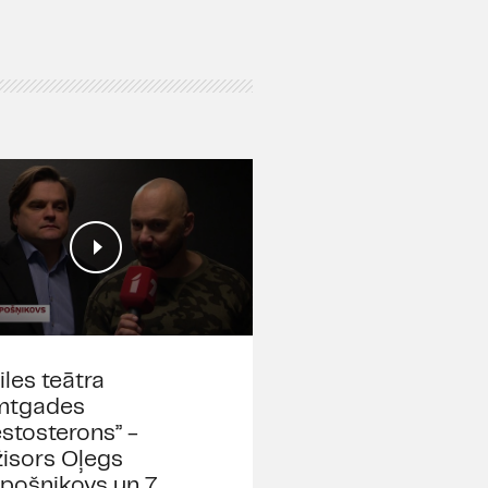
iles teātra
mtgades
estosterons” -
žisors Oļegs
pošņikovs un 7