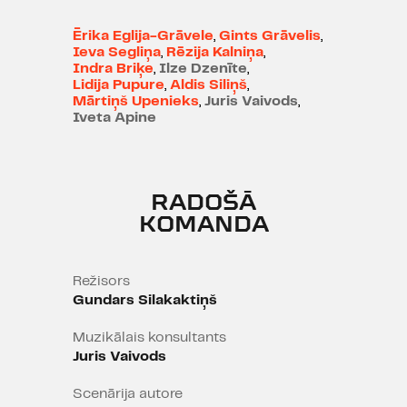
laikabiedru atmiņās, savās lomās
un izrāžu dziesmās. Lai mēs varētu
Ērika Eglija-Grāvele
,
Gints Grāvelis
,
pieskarties leģendai.
Ieva Segliņa
,
Rēzija Kalniņa
,
Indra Briķe
,
Ilze Dzenīte
,
Lidija Pupure
,
Aldis Siliņš
,
Mārtiņš Upenieks
,
Juris Vaivods
,
Iveta Apine
Piedalās: Indra Briķe, Lidija
Pupure, Rēzija Kalniņa, Aldis Siliņš,
Ērika Eglija, Gints Grāvelis, Ieva
Segliņa, Ilze Dzenīte, Juris Vaivods,
RADOŠĀ
Mārtiņš Upenieks, Iveta Apine u.c.
KOMANDA
Režisors
Gundars Silakaktiņš
Muzikālais konsultants
Juris Vaivods
Scenārija autore