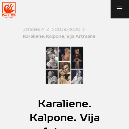
Izrādes A-Z
›
2019./2020
›
Karaliene. Kalpone. Vija Artmane
Karaliene.
Kalpone. Vija