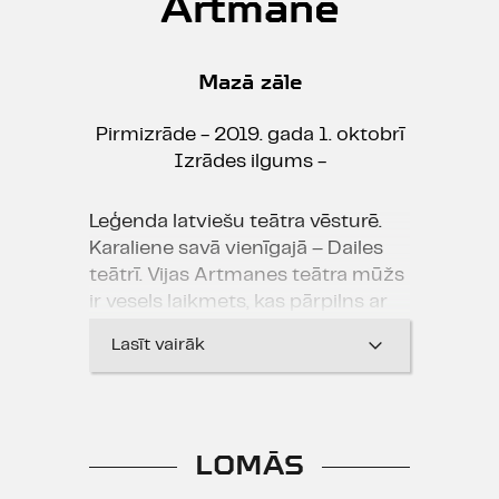
Artmane
Mazā zāle
Pirmizrāde - 2019. gada 1. oktobrī
Izrādes ilgums -
Leģenda latviešu teātra vēsturē.
Karaliene savā vienīgajā – Dailes
teātrī. Vijas Artmanes teātra mūžs
ir vesels laikmets, kas pārpilns ar
spožām lomām, skatītāju
Lasīt vairāk
nostāstiem un mīlestību, mākslas
slāpēm un sāpēm. Neaptverams
un neizstāstāms laiks, kuram var
vienīgi pieskarties.
LOMĀS
Šajā vakarā Vija Artmane atdzims