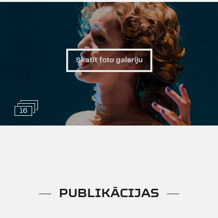
Mūziķi:
Kārlis Lācis, Gints
Pabērzs, Kaspars Zemītis, Ainis
Zavackis, Jānis Stafeckis, Artūrs
Noviks, Kaspars Grigalis
Skatīt foto galeriju
Ideja:
Kārlis Lācis, Artūrs
Skrastiņš, Nora Ikstena, Anna
Heinrihsone
16
Koncertporgramma "Ziedonis.
Lācis. Sievietes" ir Dienas gada
balvas kultūrā 2013 laureāte.
PUBLIKĀCIJAS