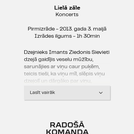
Lielā zāle
Koncerts
Pirmizrāde - 2013. gada 3. maijā
Izrādes ilgums - 1h 30min
Dzejnieks Imants Ziedonis Sievieti
dzejā gaidījis veselu mūžību,
sarunājies ar viņu caur puķēm,
teicis tieši, ka viņu mīl, slēpis viņu
dzejolī un dārgāko par viņu,
iespējams, atstājis aiz dzejoļa.
Lasīt vairāk
Komponists Kārlis Lācis Ziedoņa
Sievietei piešķīris trauslas un
kaislīgas mūzikas cēlos vaibstus.
Viņus šķir paaudzes un pieredzes,
RADOŠĀ
bet vieno iedvesma, ko sniedz
KOMANDA