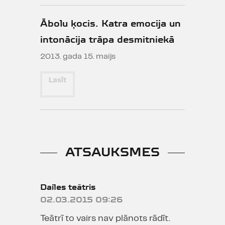
http://www.ltv.lv/lv/video/100g-
kulturas.a14793/
Ābolu ķocis. Katra emocija un
http://klasika.latvijasradio.lv/zinas/11040.ht
intonācija trāpa desmitniekā
2013. gada 15. maijs
http://la.lv/index.php?
option=com_content&view=article&id=37974
Lasīt
virs-
zemes&catid=90&Itemid=205
http://www.ltv.lv/lv/video/koncerts-
imantam-ziedonim.a14491/
ATSAUKSMES
Dailes teātris
02.03.2015 09:26
Teātrī to vairs nav plānots rādīt.