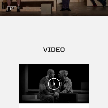
Līdz 14 gadiem skatīties nav
ieteicams!
16
IZRĀDĒ SMĒĶĒ!
VIDEO