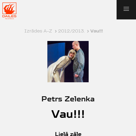
Izrādes A-Z
›
2012./2013.
›
Vau!!!
Petrs Zelenka
Vau!!!
Lielā zāle