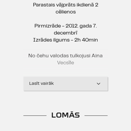
Parastais vājprāts ikdienā 2
cēlienos
Pirmizrāde - 2012. gada 7.
decembrī
Izrādes ilgums - 2h 40min
No čehu valodas tulkojusi Aina
Vecsīle
Lasīt vairāk
Nav svarīgi, kas cilvēkos ir tipisks
vai parasts. Tieši otrādi - svarīgi ir
tas, kas cilvēku atšķir no citiem,
dara to citādu, īpašu,
LOMĀS
neatkārtojamu, unikālu... varbūt
pat nenormālu.