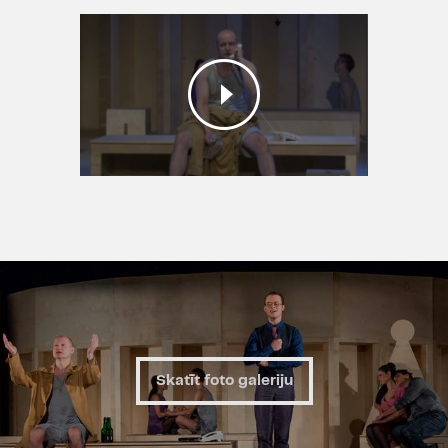
profesionālajos Čehijas teātros,
vismaz 11 profesionālajos Polijas
teātros (skaits pastāvīgi palielinās),
dažādos amatierteātros gan
Čehijā, gan Polijā, 6 Vācijas
profesionālajos teātros, vācu
valodā spēlēta Šveicē un Austrijā.
Profesionālajos teātros luga
spēlēta arī Amerikā, Francijā,
Beļģijā, Ungārijā, Rumānijā,
Bulgārijā, Holandē, Horvātijā,
Slovēnijā, Moldāvijā, Latvijā un
Slovākijā. Luga skatuves lasījuma
formā realizēta Spānijas, Anglijas
un Ziemeļīrijas profesionālajos
Skatīt foto galeriju
teātros. Čehijā un Polijā tapuši
lugas iestudējumi TV.