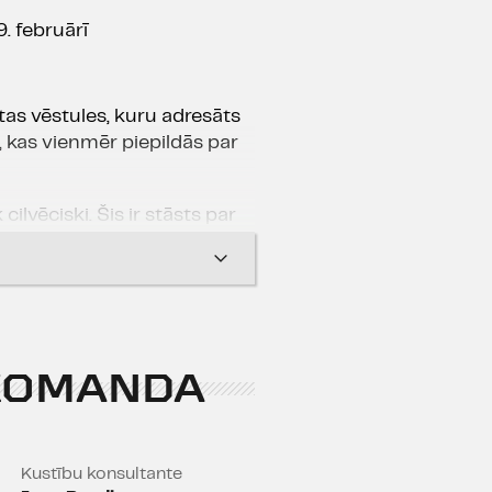
. februārī
s vēstules, kuru adresāts
, kas vienmēr piepildās par
cilvēciski. Šis ir stāsts par
žģītībā vienkāršs un komismā
ūžsenajiem kariem un
nsību. Skaudri un
 un skaisti.
KOMANDA
nav ieteicams!
Kustību konsultante