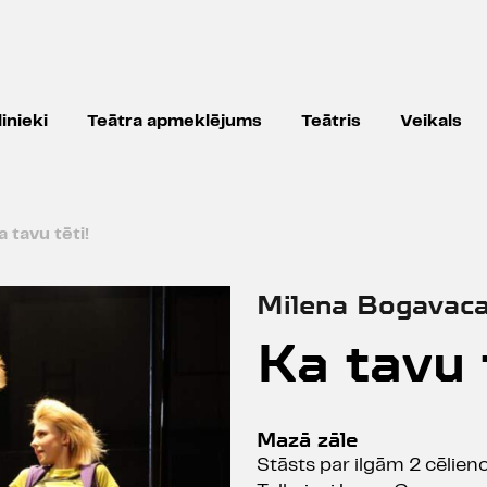
inieki
Teātra apmeklējums
Teātris
Veikals
a tavu tēti!
Milena Bogavac
Ka tavu 
Mazā zāle
Stāsts par ilgām 2 cēlieno