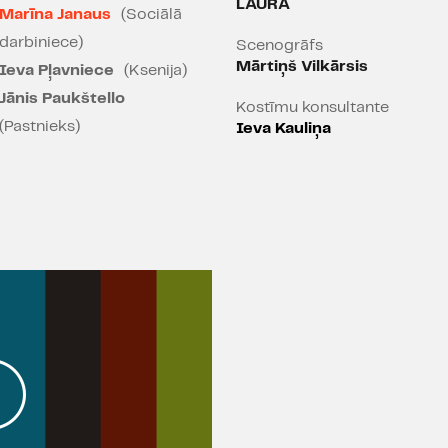
LAURA
Marīna Janaus
(Sociālā
darbiniece)
Scenogrāfs
Iestudējumu atbalsta V
Mārtiņš Vilkārsis
Ieva Pļavniece
(Ksenija)
FONDS.
Jānis Paukštello
Kostīmu konsultante
(Pastnieks)
Ieva Kauliņa
Nominācija "Spēlmaņu n
Gada izrāde bērniem vai