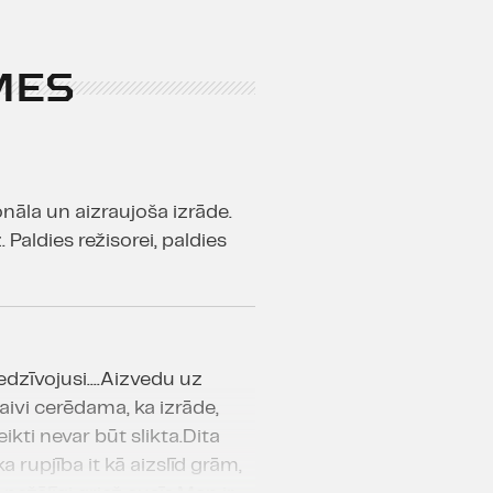
MES
nāla un aizraujoša izrāde.
 Paldies režisorei, paldies
edzīvojusi....Aizvedu uz
naivi cerēdama, ka izrāde,
ikti nevar būt slikta.Dita
ka rupjība it kā aizslīd grām,