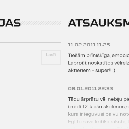
JAS
ATSAUKS
11.02.2011 11:25
m
Lasīt
Tiešām brīnišķīga, emocio
Labrpāt noskatītos vēlreiz.
aktieriem - super!! :)
08.01.2011 22:33
Tādu ārprātu vēl nebiju pi
izrādi 12. klašu skolēnus,
kura ir ieguvusi balvu note
Eglīte savā kritikā raksta, 