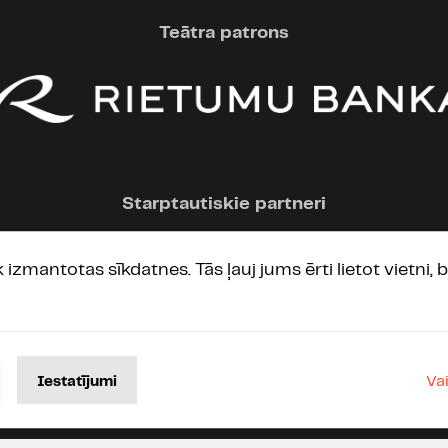
Izrāde tiešām iepriecināja
Teātra patrons
26.05.2010 09:56
Patiess atspoguļojums par
kas no tās vēl palicis. Smel
daļa no apkārtējās sabied
Izrādes beigas ļoti emoci
Starptautiskie partneri
Paldies aktieriem, režisore
P.s. Anete super! :)
ek izmantotas sīkdatnes. Tās ļauj jums ērti lietot vietni
25.05.2010 21:24
Jautājums DT kāda mūzik
Va
Iestatījumi
28.04.2010 23:24
Izrāde patika , tīri skatām