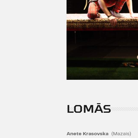
LOMĀS
Anete Krasovska
(Mazais)