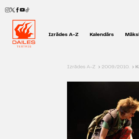
Izrādes A-Z
Kalendārs
Māksl
Izrādes A-Z
›
2009./2010.
›
K