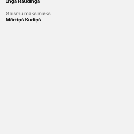
Inga Raudinga
Gaismu mākslinieks
ALSTS KULTŪRKAPITĀLA
Mārtiņš Kudiņš
akts" 2009/2010 balvai -
 jauniešiem.