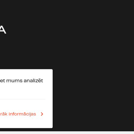
 :)
 jauniešiem, viņu ģimeni,
dzīgi un skumji, bet arī tā ir
rības.
onālas.
i.
, bet mums analizēt
a skan izrādē?
irāk informācijas
a.