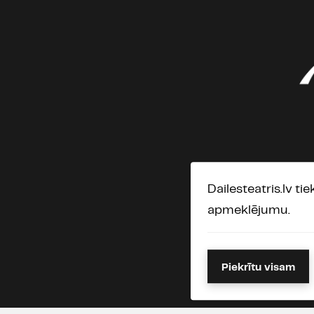
Dailesteatris.lv ti
apmeklējumu.
Piekrītu visam