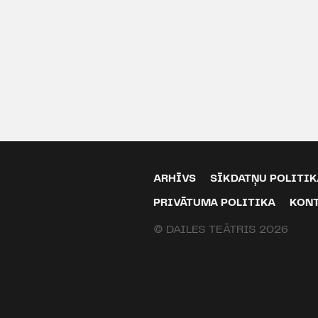
ARHĪVS
SĪKDATŅU POLITIK
PRIVĀTUMA POLITIKA
KON
© DAILES TEĀTRIS 2026