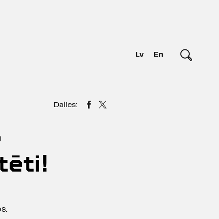
Lv
En
Dalies:
a
tēti!
s.