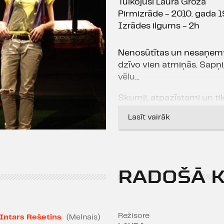
Tulkojusi Laura Groza
Pirmizrāde - 2010. gada 19
Izrādes ilgums - 2h
Nenosūtītas un nesaņemta
dzīvo vien atmiņās. Sapņi
vēlu...
Skumji, atpazīstami un tik 
cilvēku ilgām. Savā sare
Lasīt vairāk
nopietns. Par paaudžu m
vienaudžu nežēlīgo sānce
atmaskojoši, bet arī intīmi
RADOŠĀ 
Līdz 14 gadiem skatīties 
IZRĀDĒ SMĒĶĒ!
Režisore
Intars Rešetins
(Melnais)