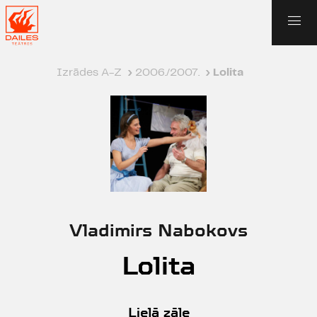
Izrādes A-Z
›
2006./2007.
›
Lolita
Vladimirs Nabokovs
Lolita
Lielā zāle