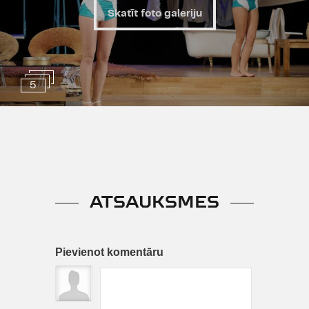
Latvijas aktieriem, kura spējas
Skatīt foto galeriju
netiek pietiekami izmantotas.
Savukārt talantīgais Harijs
Spanovskis pēc savulaik vērienīgā
„Grāfa Monte Kristo" iestudējuma
5
ir pelnījis radīt jaunu, interesantu
skatuves tēlu."
ATSAUKSMES
Pievienot komentāru