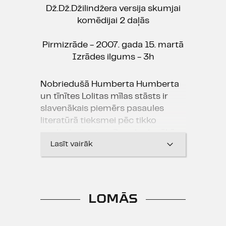
Dž.Dž.Džilindžera versija skumjai
komēdijai 2 daļās
Pirmizrāde - 2007. gada 15. martā
Izrādes ilgums - 3h
Nobriedušā Humberta Humberta
un tīnītes Lolitas mīlas stāsts ir
slavenākais piemērs pasaules
literatūrā tieksmei pēc tikko
uzplaukušas jaunības, kad grēkā
krišanai piemīt aizliegtā augļa
Lasīt vairāk
kārdinošā saldme.
Kad Humberts sāk mitināties īrētā
dzīvoklī kopā ar divām dāmām -
māti un meitu -, viņu aizvien vairāk
LOMĀS
valdzina jauniņā Lolita, savukārt
māte met acis uz Humbertu. Un