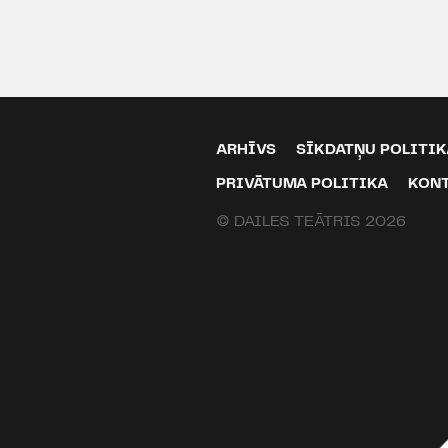
ARHĪVS
SĪKDATŅU POLITIK
PRIVĀTUMA POLITIKA
KON
© DAILES TEĀTRIS 2026