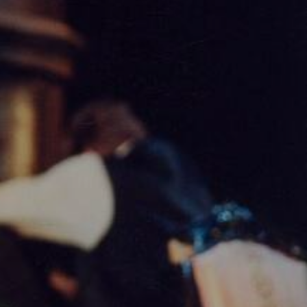
atiska, gan amizanta (kā jau
ži vien saplūst ar
 advokāts Nikolajs ir
, ka viņam draud cietums.
 summas iegūšana. Savukārt
a, kas šo puisi ir iemīlējusi.
t, taču tad viņai būtu
tēvs un līdz ar to arī pašai
pavisam citu sievieti. Ko