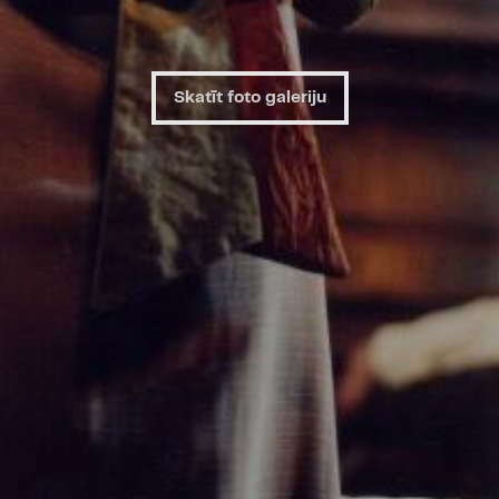
Bet situācija ir gan dram
Ostrovskim, kam drāma bie
komēdiju): kāds nodzēries
iedzīvojies tādos parādos
Skatīt foto galeriju
Glābt var tikai milzīgas
tajā pašā mājā dzīvo Ludmil
Viņa šo summu varētu iegū
jāpazudina karsti mīlētais 
sevi. Turklāt Nikolajs mīl 
darīt?