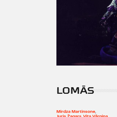
LOMĀS
Mirdza Martinsone
,
Juris Žagars
,
Vita Vārpiņa
,