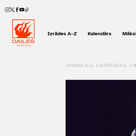
Izrādes A-Z
Kalendārs
Māksl
Izrādes A-Z
›
2000./2001.
›
V