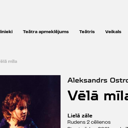
inieki
Teātra apmeklējums
Teātris
Veikals
ēlā mīla
Aleksandrs Ostr
Vēlā mīl
Lielā zāle
Rudens 2 cēlienos