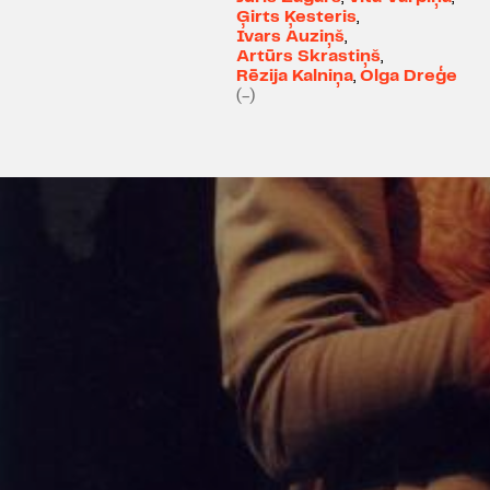
Ģirts Ķesteris
,
Ivars Auziņš
,
Artūrs Skrastiņš
,
Rēzija Kalniņa
,
Olga Dreģe
(-)