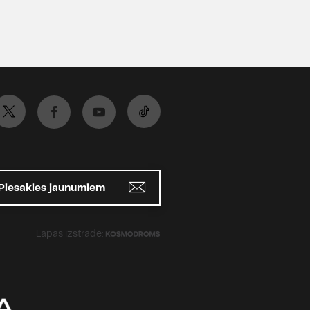
Piesakies jaunumiem
Lapas izstrāde: