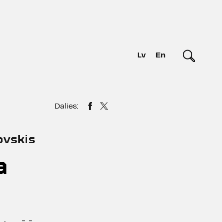
Lv
En
Dalies:
ovskis
a