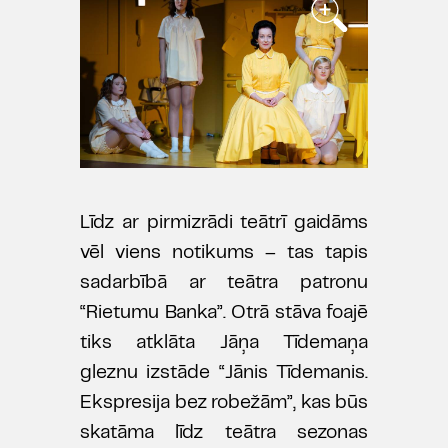
Līdz ar pirmizrādi teātrī gaidāms
vēl viens notikums – tas tapis
sadarbībā ar teātra patronu
“Rietumu Banka”. Otrā stāva foajē
tiks atklāta Jāņa Tīdemaņa
gleznu izstāde “Jānis Tīdemanis.
Ekspresija bez robežām”, kas būs
skatāma līdz teātra sezonas