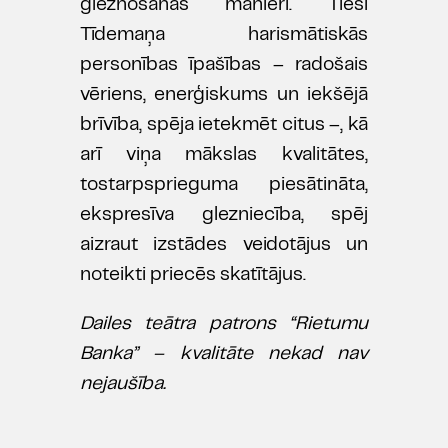
gleznošanas manieri. Tieši
Tīdemaņa harismātiskās
personības īpašības – radošais
vēriens, enerģiskums un iekšējā
brīvība, spēja ietekmēt citus –, kā
arī viņa mākslas kvalitātes,
tostarpsprieguma piesātināta,
ekspresīva glezniecība, spēj
aizraut izstādes veidotājus un
noteikti priecēs skatītājus.
Dailes teātra patrons “Rietumu
Banka” – kvalitāte nekad nav
nejaušība.