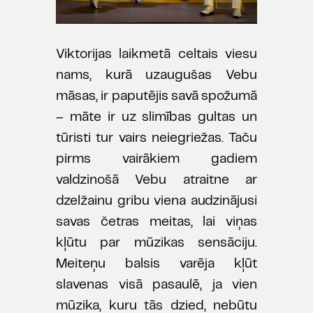
Viktorijas laikmetā celtais viesu
nams, kurā uzaugušas Vebu
māsas, ir paputējis savā spožumā
– māte ir uz slimības gultas un
tūristi tur vairs neiegriežas. Taču
pirms vairākiem gadiem
valdzinošā Vebu atraitne ar
dzelžainu gribu viena audzinājusi
savas četras meitas, lai viņas
kļūtu par mūzikas sensāciju.
Meiteņu balsis varēja kļūt
slavenas visā pasaulē, ja vien
mūzika, kuru tās dzied, nebūtu