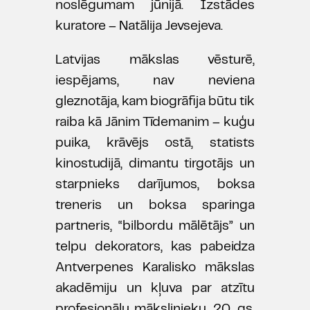
noslēgumam jūnijā. Izstādes
kuratore – Natālija Jevsejeva.
Latvijas mākslas vēsturē,
iespējams, nav neviena
gleznotāja, kam biogrāfija būtu tik
raiba kā Jānim Tīdemanim – kuģu
puika, krāvējs ostā, statists
kinostudijā, dimantu tirgotājs un
starpnieks darījumos, boksa
treneris un boksa sparinga
partneris, “bilbordu mālētājs” un
telpu dekorators, kas pabeidza
Antverpenes Karalisko mākslas
akadēmiju un kļuva par atzītu
profesionālu mākslinieku, 20. gs.