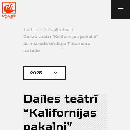
Teātris
›
Aktualitātes
›
Dailes teātrī “Kalifornijas pakalni”
pirmizrāde un Jāņa Tīdemaņa
izstāde
2025
Dailes teātrī
“Kalifornijas
pakalni”