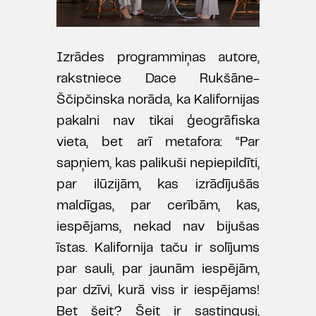
Izrādes programmiņas autore,
rakstniece Dace Rukšāne-
Ščipčinska norāda, ka Kalifornijas
pakalni nav tikai ģeogrāfiska
vieta, bet arī metafora: “Par
sapņiem, kas palikuši nepiepildīti,
par ilūzijām, kas izrādījušās
maldīgas, par cerībām, kas,
iespējams, nekad nav bijušas
īstas. Kalifornija taču ir solījums
par sauli, par jaunām iespējām,
par dzīvi, kurā viss ir iespējams!
Bet šeit? Šeit ir sastingusi,