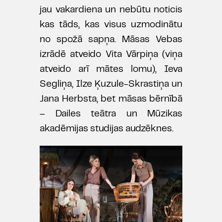
jau vakardiena un nebūtu noticis
kas tāds, kas visus uzmodinātu
no spožā sapņa. Māsas Vebas
izrādē atveido Vita Vārpiņa (viņa
atveido arī mātes lomu), Ieva
Segliņa, Ilze Ķuzule-Skrastiņa un
Jana Herbsta, bet māsas bērnībā
– Dailes teātra un Mūzikas
akadēmijas studijas audzēknes.