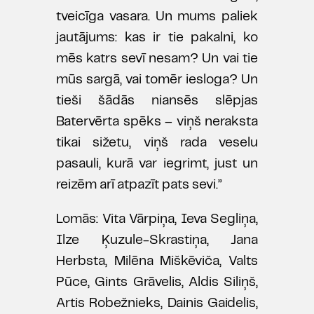
tveicīga vasara. Un mums paliek
jautājums: kas ir tie pakalni, ko
mēs katrs sevī nesam? Un vai tie
mūs sargā, vai tomēr iesloga? Un
tieši šādās niansēs slēpjas
Batervērta spēks – viņš neraksta
tikai sižetu, viņš rada veselu
pasauli, kurā var iegrimt, just un
reizēm arī atpazīt pats sevi.”
Lomās: Vita Vārpiņa, Ieva Segliņa,
Ilze Ķuzule-Skrastiņa, Jana
Herbsta, Milēna Miškēviča, Valts
Pūce, Gints Grāvelis, Aldis Siliņš,
Artis Robežnieks, Dainis Gaidelis,