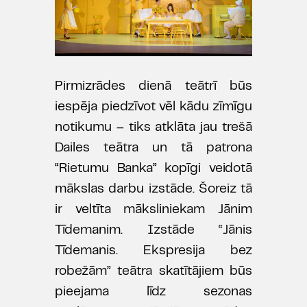
Pirmizrādes dienā teātrī būs
iespēja piedzīvot vēl kādu zīmīgu
notikumu – tiks atklāta jau trešā
Dailes teātra un tā patrona
“Rietumu Banka” kopīgi veidotā
mākslas darbu izstāde. Šoreiz tā
ir veltīta māksliniekam Jānim
Tīdemanim. Izstāde “Jānis
Tīdemanis. Ekspresija bez
robežām” teātra skatītājiem būs
pieejama līdz sezonas