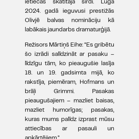
ietiecas skatītāja sirdī. Luga
2024. gadā ieguvusi prestižās
Olivjē balvas nomināciju kā
labākais jaundarbs dramaturģijā.
Režisors Mārtiņš Eihe: “Es gribētu
šo izrādi salīdzināt ar pasaku –
līdzīgu tām, ko pieaugušie lasīja
18. un 19. gadsimta mijā, ko
rakstīja, piemēram, Hofmans un
brāļi Grimmi. Pasakas
pieaugušajiem – mazliet baisas,
mazliet humorīgas; pasakas,
kuras mums palīdz izprast mūsu
attiecības ar pasauli un
apkārtējiem.”