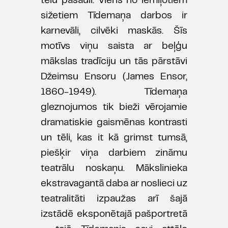
tēlu pasauli. Viens no iemīļotiem
sižetiem Tīdemaņa darbos ir
karnevāli, cilvēki maskās. Šīs
motīvs viņu saista ar beļģu
mākslas tradīciju un tās pārstāvi
Džeimsu Ensoru (James Ensor,
1860-1949). Tīdemaņa
gleznojumos tik bieži vērojamie
dramatiskie gaismēnas kontrasti
un tēli, kas it kā grimst tumsā,
piešķir viņa darbiem zināmu
teatrālu noskaņu. Mākslinieka
ekstravagantā daba ar noslieci uz
teatralitāti izpaužas arī šajā
izstādē eksponētajā pašportretā