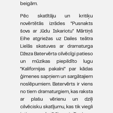
beigām.
Pēc skatītāju un kritiķu
novērtētās izrādes “Pusnakts
šovs ar Jūdu Iskariotu” Mārtiņš
Eihe atgriežas uz Dailes teātra
Lielās skatuves ar dramaturga
Džeza Batervērta cilvēcīgi patieso
un mūzikas piepildīto lugu
“Kalifornijas pakalni” par kādas
ģimenes sapņiem un sargātajiem
noslēpumiem. Batervērts ir viens
no tiem dramaturgiem, kas raksta
ar plašu vērienu un dziļi
cilvēcisku skatījumu, kas tik viegli