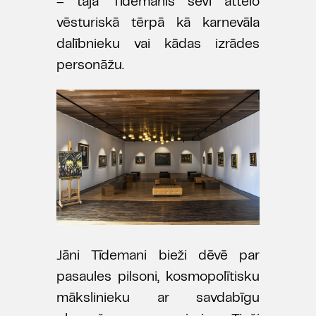
– tajā Tīdemanis sevi attēlo
vēsturiskā tērpā kā karnevāla
dalībnieku vai kādas izrādes
personāžu.
Jāni Tīdemani bieži dēvē par
pasaules pilsoni, kosmopolītisku
mākslinieku ar savdabīgu