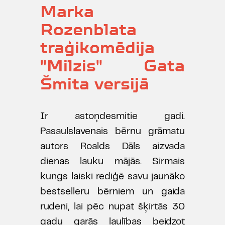
Marka
Rozenblata
traģikomēdija
"Milzis" Gata
Šmita versijā
Ir astoņdesmitie gadi.
Pasaulslavenais bērnu grāmatu
autors Roalds Dāls aizvada
dienas lauku mājās. Sirmais
kungs laiski rediģē savu jaunāko
bestselleru bērniem un gaida
rudeni, lai pēc nupat šķirtās 30
gadu garās laulības beidzot