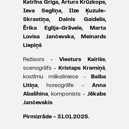
Katrīna Griga, Arturs Krūzkops,
Ieva Segliņa, Ilze Ķuzule-
Skrastiņa, Dainis Gaidelis,
Ērika Eglija-Grāvele, Marta
Lovisa Jančevska, Meinards
Liepiņš
Režisors -
Viesturs Kairišs
,
scenogrāfs -
Kristaps Kramiņš
,
kostīmu māksliniece -
Baiba
Litiņa
, horeogrāfe -
Anna
Abalihina
, komponists -
Jēkabs
Jančevskis
Pirmizrāde - 31.01.2025.