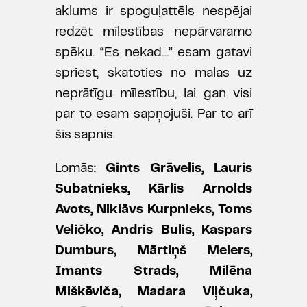
aklums ir spoguļattēls nespējai
redzēt mīlestības nepārvaramo
spēku. “Es nekad…” esam gatavi
spriest, skatoties no malas uz
neprātīgu mīlestību, lai gan visi
par to esam sapņojuši. Par to arī
šis sapnis.
Lomās:
Gints Grāvelis, Lauris
Subatnieks, Kārlis Arnolds
Avots, Niklāvs Kurpnieks, Toms
Veličko, Andris Bulis, Kaspars
Dumburs, Mārtiņš Meiers,
Imants Strads, Milēna
Miškēviča, Madara Viļčuka,