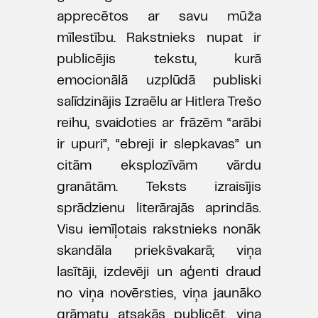
apprecētos ar savu mūža
mīlestību. Rakstnieks nupat ir
publicējis tekstu, kurā
emocionālā uzplūdā publiski
salīdzinājis Izraēlu ar Hitlera Trešo
reihu, svaidoties ar frāzēm “arābi
ir upuri”, “ebreji ir slepkavas” un
citām eksplozīvām vārdu
granātām. Teksts izraisījis
sprādzienu literārajās aprindās.
Visu iemīļotais rakstnieks nonāk
skandāla priekšvakarā; viņa
lasītāji, izdevēji un aģenti draud
no viņa novērsties, viņa jaunāko
grāmatu atsakās publicēt, viņa