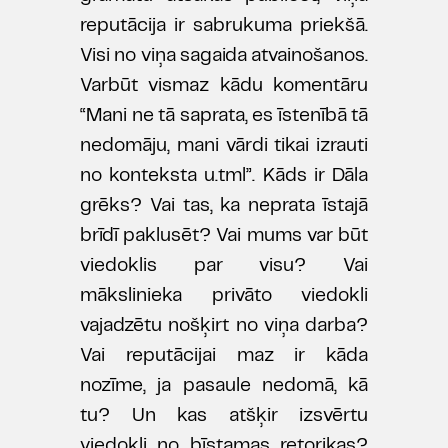
reputācija ir sabrukuma priekšā.
Visi no viņa sagaida atvainošanos.
Varbūt vismaz kādu komentāru
“Mani ne tā saprata, es īstenībā tā
nedomāju, mani vārdi tikai izrauti
no konteksta u.tml”. Kāds ir Dāla
grēks? Vai tas, ka neprata īstajā
brīdī paklusēt? Vai mums var būt
viedoklis par visu? Vai
mākslinieka privāto viedokli
vajadzētu nošķirt no viņa darba?
Vai reputācijai maz ir kāda
nozīme, ja pasaule nedomā, kā
tu? Un kas atšķir izsvērtu
viedokli no bīstamas retorikas?