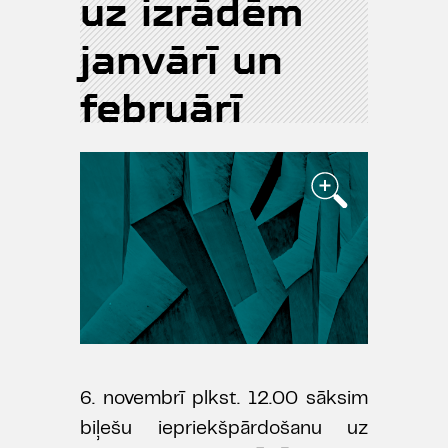
uz izrādēm
janvārī un
februārī
6. novembrī plkst. 12.00 sāksim
biļešu iepriekšpārdošanu uz