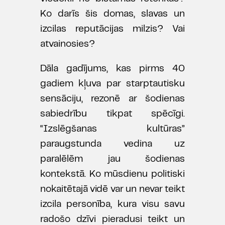
Ko darīs šis domas, slavas un
izcilas reputācijas milzis? Vai
atvainosies?
Dāla gadījums, kas pirms 40
gadiem kļuva par starptautisku
sensāciju, rezonē ar šodienas
sabiedrību tikpat spēcīgi.
“Izslēgšanas kultūras”
paraugstunda vedina uz
paralēlēm jau šodienas
kontekstā. Ko mūsdienu politiski
nokaitētajā vidē var un nevar teikt
izcila personība, kura visu savu
radošo dzīvi pieradusi teikt un