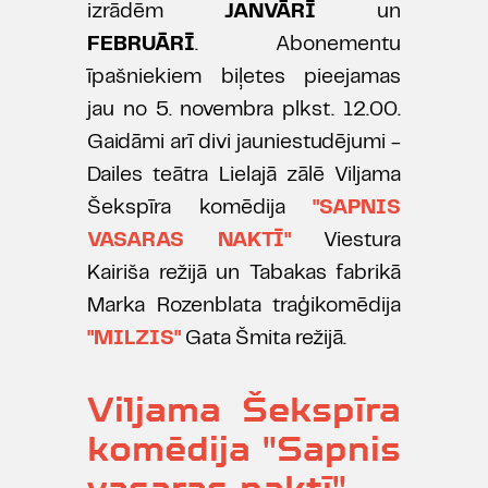
izrādēm
JANVĀRĪ
un
FEBRUĀRĪ
. Abonementu
īpašniekiem biļetes pieejamas
jau no 5. novembra plkst. 12.00.
Gaidāmi arī divi jauniestudējumi -
Dailes teātra Lielajā zālē Viljama
Šekspīra komēdija
"SAPNIS
VASARAS NAKTĪ"
Viestura
Kairiša režijā un Tabakas fabrikā
Marka Rozenblata traģikomēdija
"MILZIS"
Gata Šmita režijā.
Viljama Šekspīra
komēdija "Sapnis
vasaras naktī"