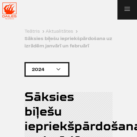
Teātris
›
Aktualitātes
›
Sāksies biļešu iepriekšpārdošana uz
izrādēm janvārī un februārī
2024
Sāksies
biļešu
iepriekšpārdošan