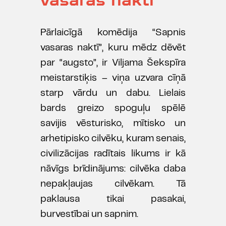
Pārlaicīgā komēdija “Sapnis
vasaras naktī”, kuru mēdz dēvēt
par “augsto”, ir Viljama Šekspīra
meistarstiķis – viņa uzvara cīņā
starp vārdu un dabu. Lielais
bards greizo spoguļu spēlē
savijis vēsturisko, mītisko un
arhetipisko cilvēku, kuram senais,
civilizācijas radītais likums ir kā
nāvīgs brīdinājums: cilvēka daba
nepakļaujas cilvēkam. Tā
paklausa tikai pasakai,
burvestībai un sapnim.