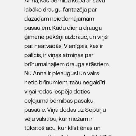
Anna, kas bērnībā kopā ar savu
labāko draugu fantazēja par
dažādām neiedomājamām
pasaulēm. Kādu dienu drauga
ģimene pēkšņi aizbrauc, un viņš
pat neatvadās. Vienīgais, kas ir
palicis, ir viņas atmiņas par
brīnumainajiem drauga stāstiem.
Nu Anna ir pieaugusi un vairs
netic brīnumiem, taču negaidīti
viņai rodas iespēja doties
ceļojumā bērnības pasaku
pasaulē. Viņa dodas uz Septiņu
vēju valstību, kur mežam ir
tūkstoš acu, kur klīst ēnas un