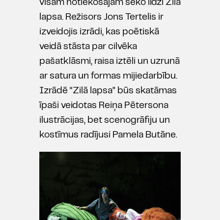
visam notiekošajam seko līdzi Zilā
lapsa. Režisors Jons Tertelis ir
izveidojis izrādi, kas poētiskā
veidā stāsta par cilvēka
pašatklāsmi, raisa iztēli un uzrunā
ar satura un formas mijiedarbību.
Izrādē “Zilā lapsa” būs skatāmas
īpaši veidotas Reiņa Pētersona
ilustrācijas, bet scenogrāfiju un
kostīmus radījusi Pamela Butāne.