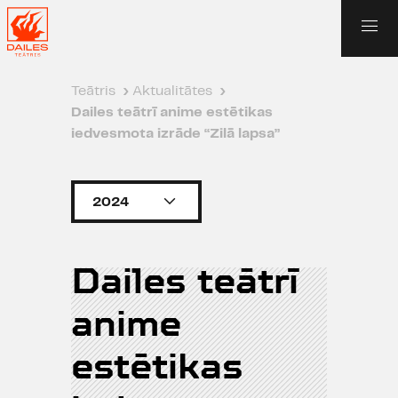
Teātris
›
Aktualitātes
›
Dailes teātrī anime estētikas
iedvesmota izrāde “Zilā lapsa”
2024
Dailes teātrī
anime
estētikas