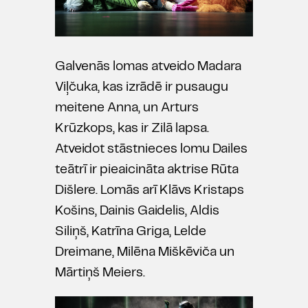
Galvenās lomas atveido Madara
Viļčuka, kas izrādē ir pusaugu
meitene Anna, un Arturs
Krūzkops, kas ir Zilā lapsa.
Atveidot stāstnieces lomu Dailes
teātrī ir pieaicināta aktrise Rūta
Dišlere. Lomās arī Klāvs Kristaps
Košins, Dainis Gaidelis, Aldis
Siliņš, Katrīna Griga, Lelde
Dreimane, Milēna Miškēviča un
Mārtiņš Meiers.