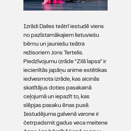
Izrādi Dailes teātrī iestudē viens
no pazīstamākajiem lietuviešu
bērnu un jauniešu teātra
režisoriem Jons Tertelis.
Piedzīvojumu izrāde “Zilā lapsa” ir
iecienītās japāņu anime estētikas
iedvesmota izrāde, kas aicinās
skatītājus doties pasakainā
ceļojumā un iepazīt to, kas
slēpjas pasaku ēnas pusē.
Iestudējuma galvenā varone ir
četrpadsmit gadus veca meitene