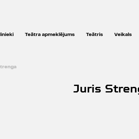
inieki
Teātra apmeklējums
Teātris
Veikals
Strenga
Juris Stre