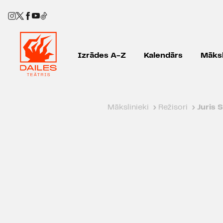
Izrādes A-Z
Kalendārs
Māksl
Mākslinieki
›
Režisori
›
Juris 