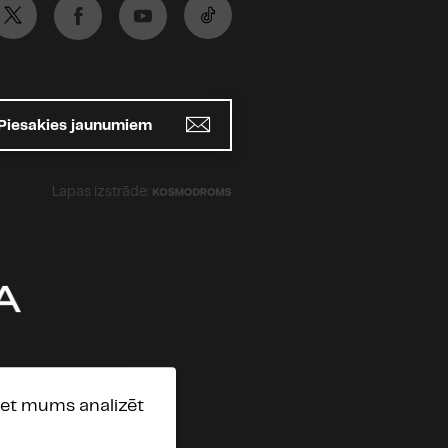
Piesakies jaunumiem
Lapas izstrāde:
, bet mums analizēt