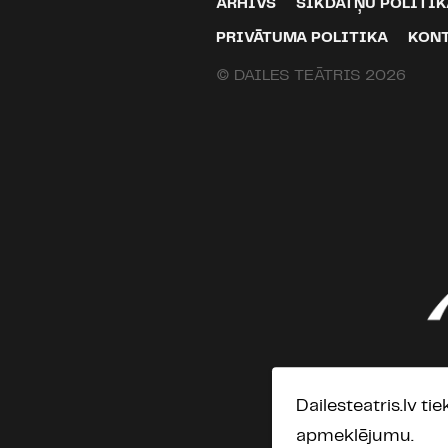
ARHĪVS
SĪKDATŅU POLITIK
PRIVĀTUMA POLITIKA
KON
© DAILES TEĀTRIS 2026
Dailesteatris.lv ti
apmeklējumu.