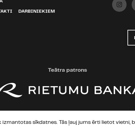
A
TAKTI
DARBINIEKIEM
Teātra patrons
Starptautiskie partneri
ek izmantotas sīkdatnes. Tās ļauj jums ērti lietot vietni