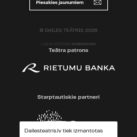
Piesakies jaunumiem
© DAILES TEĀTRIS 2026
Lapas izstrāde:
Teātra patrons
Starptautiskie partneri
Dailesteatris.lv tiek izmantotas