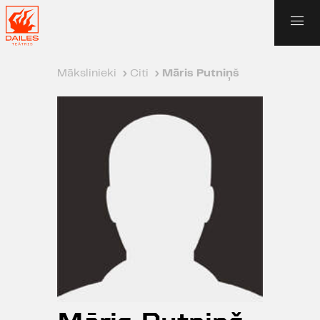
Mākslinieki
›
Citi
›
Māris Putniņš