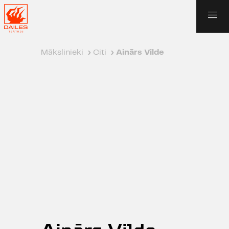
Mākslinieki
›
Citi
›
Ainārs Vilde