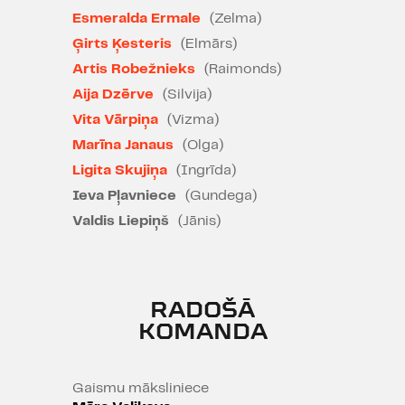
Cīrulīšiem vajadzēja atvadīties jau
Esmeralda Ermale
(Zelma)
sen? Bet nekad nav par vēlu! Pat
dzimtas mammai Zelmai.
Ģirts Ķesteris
(Elmārs)
Artis Robežnieks
(Raimonds)
Teātra leģenda, kuru vērts
Aija Dzērve
(Silvija)
atdzīvināt.
Vita Vārpiņa
(Vizma)
Marīna Janaus
(Olga)
Ligita Skujiņa
(Ingrīda)
Iestudējumu atbalsta Valsts
Ieva Pļavniece
(Gundega)
Kultūrkapitāla fonds
Valdis Liepiņš
(Jānis)
Nominācija "Spēlmaņu nakts"
2011/2012 balvai - Gada latviešu
autora darba iestudējums
RADOŠĀ
KOMANDA
Gaismu māksliniece