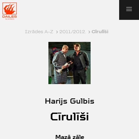
Izrādes A-Z
›
2011./2012.
›
Cīrulīši
Harijs Gulbis
Cīrulīši
Mazā zāle