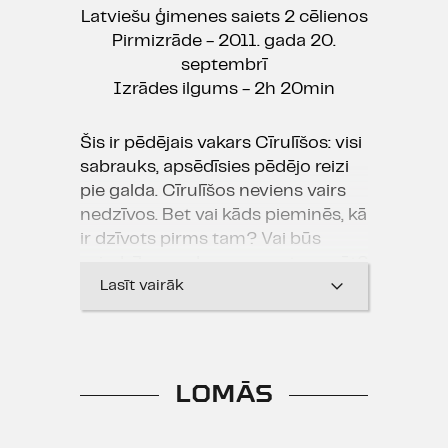
Latviešu ģimenes saiets 2 cēlienos
Pirmizrāde - 2011. gada 20.
septembrī
Izrādes ilgums - 2h 20min
Šis ir pēdējais vakars Cīrulīšos: visi
sabrauks, apsēdīsies pēdējo reizi
pie galda. Cīrulīšos neviens vairs
nedzīvos. Bet vai kāds pieminēs, kā
ir dzīvots pirms tam? Vai būs
vajadzība un drosme par to runāt?
Vai vispār ir dzīvots? Vai tikai
Lasīt vairāk
klusēts - arī tad, kad bija jārunā?
Un kuram gan bija jārunā -
vecākiem vai bērniem?
LOMĀS
Šai dienā viņi beidzot runās. Un
viss mainīsies. Varbūt no