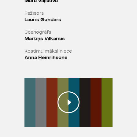
Māra Vaļikova
Režisors
Lauris Gundars
Scenogrāfs
Mārtiņš Vilkārsis
Kostīmu māksliniece
Anna Heinrihsone