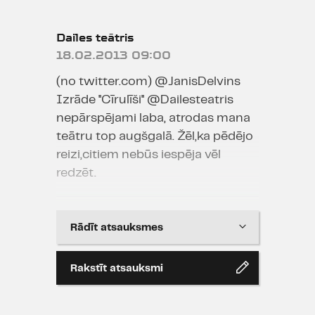
Dailes teātris
18.02.2013 09:00
(no twitter.com) ‏@JanisDelvins
Izrāde ''Cīrulīši'' @Dailesteatris
nepārspējami laba, atrodas mana
teātru top augšgalā. Žēl,ka pēdējo
reizi,citiem nebūs iespēja vēl
redzēt.
Dailes teātris
Rādīt atsauksmes
21.01.2013 09:17
(no twitter.com) @Sintucis_
Rakstīt atsauksmi
Paldies @Dailesteatris par
"Cīrulīšīem". lzcili pasniegta lauku