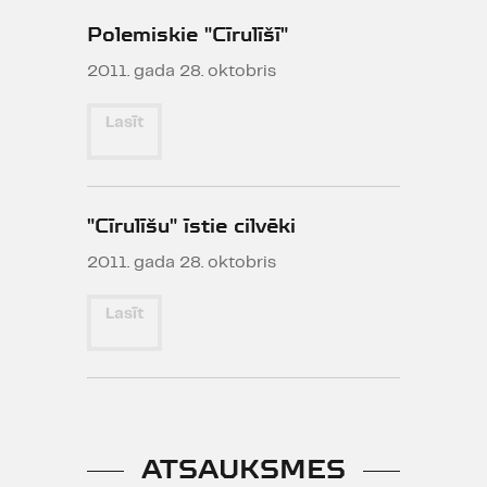
Polemiskie "Cīrulīšī"
2011. gada 28. oktobris
Lasīt
"Cīrulīšu" īstie cilvēki
2011. gada 28. oktobris
Lasīt
ATSAUKSMES