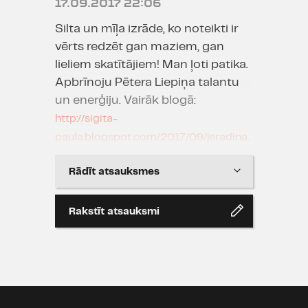
17.09.2017 22:06
Silta un mīļa izrāde, ko noteikti ir
vērts redzēt gan maziem, gan
lieliem skatītājiem! Man ļoti patika.
Apbrīnoju Pētera Liepiņa talantu
un enerģiju. Vairāk blogā:
http://sigita-
paula.blogspot.com/2017/09/jeradina.
html
Rādīt atsauksmes
inga vanaga
Rakstīt atsauksmi
17.09.2017 17:45
Visslabaka iztrade ,jo loti jauka jau
no pusudzu gadiem noskatisos
velreiz