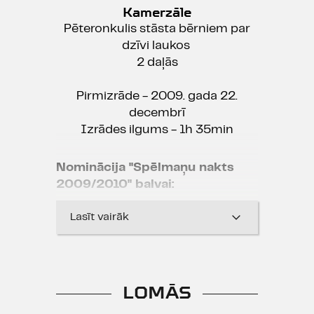
Kamerzāle
Pēteronkulis stāsta bērniem par
dzīvi laukos
2 daļās
Pirmizrāde - 2009. gada 22.
decembrī
Izrādes ilgums - 1h 35min
Nominācija "Spēlmaņu nakts
2009/2010" balvai:
Gada izrāde bērniem vai
Lasīt vairāk
jauniešiem
LOMĀS
Savulaik jocīgo, dzīvespriecīgo
stāstu par Gerhardu Erhardu