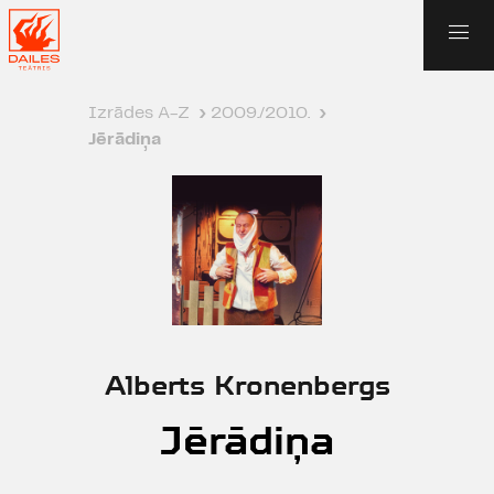
Izrādes A-Z
›
2009./2010.
›
Jērādiņa
Alberts Kronenbergs
Jērādiņa