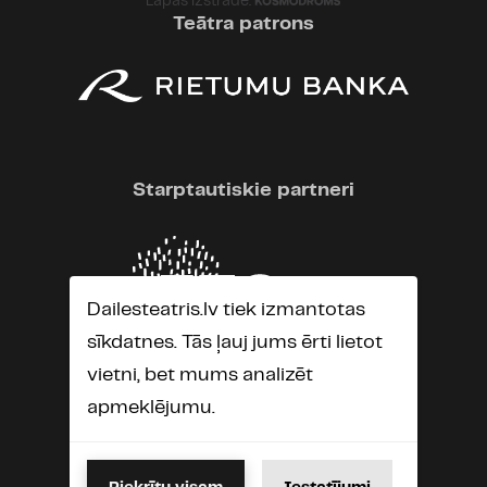
Lapas izstrāde:
Teātra patrons
Pēteris Liepiņš ir noteikti Aktieris
ar Lielo Burtu:)
Dailes teātris
09.01.2017 09:28
Iluta Grebska blogā:
Starptautiskie partneri
https://tmblr.co/Z8B46l2GO31GN
04.01.2012 23:26
Dailesteatris.lv tiek izmantotas
Skaista izraade!!!!gan toreiz patika
sīkdatnes. Tās ļauj jums ērti lietot
nu loooti,gan tagad!vairaak buutu
vietni, bet mums analizēt
taadu aktieru kaa P.Liepins!
apmeklējumu.
15.11.2010 20:33