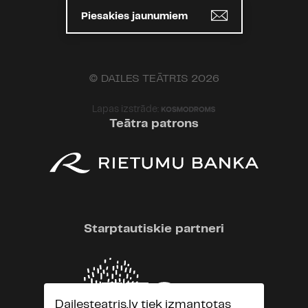
Piesakies jaunumiem
© DAILES TEĀTRIS 2026
Lapas izstrāde:
Teātra patrons
Starptautiskie partneri
Dailesteatris.lv tiek izmantotas