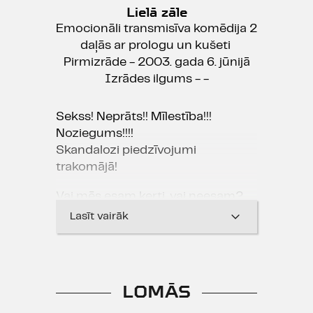
Lielā zāle
Emocionāli transmisīva komēdija 2
daļās ar prologu un kušeti
Pirmizrāde - 2003. gada 6. jūnijā
Izrādes ilgums - -
Sekss! Neprāts!! Mīlestība!!!
Noziegums!!!!
Skandalozi piedzīvojumi
trakomājā!
Vai mēs esam ķerti, vai neesam?
Ja sāksim iedziļināties šajā
Lasīt vairāk
jautājumā, tad, iespējams, ka
atbilde mūs neapmierinās. Tāpēc
labāk pasmaidīsim un
priecāsimies, ka daži ir daudz
LOMĀS
ķertāki par mums!