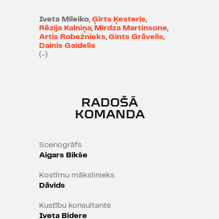
Latvijas teātra apritē ienāk
Iveta Mileiko
,
Ģirts Ķesteris
,
spurainais angļu dramaturģijas
Rēzija Kalniņa
,
Mirdza Martinsone
,
"sliktais zēns" Džo Ortons, kas tiek
Artis Robežnieks
,
Gints Grāvelis
,
dēvēts arī par moderno laiku
Dainis Gaidelis
(-)
Oskaru Vaildu. Dž.Ortona lugas
burtiski sprēgā no paradoksiem
un negaidīta skatījuma uz
visdažādākajām sociālajām un
RADOŠĀ
cilvēciskajām izpausmēm - no
KOMANDA
intīmām tēmām līdz pat
sabiedriskiem tabu. Kas ir normāls
un kas tāds nav? Tas tiks
Scenogrāfs
noskaidrots trakomājā!
Aigars Bikše
Kostīmu mākslinieks
Dāvids
Kustību konsultante
Iveta Bidere