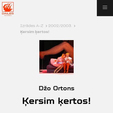
Izrādes A-Z
›
2002./2003.
›
Ķersim ķertos!
Džo Ortons
Ķersim ķertos!