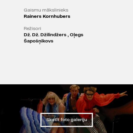
Gaismu mākslinieks
Rainers Kornhubers
Režisori
Dž. Dž. Džilindžers
,
Oļegs
Šapošņikovs
Skatīt foto galeriju