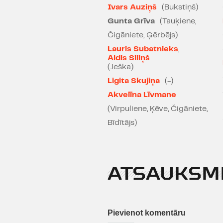
Ivars Auziņš
(Bukstiņš)
Gunta Grīva
(Tauķiene,
Čigāniete, Ģērbējs)
Lauris Subatnieks
,
Aldis Siliņš
(Ješka)
Ligita Skujiņa
(-)
Akvelīna Līvmane
(Virpuliene, Ķēve, Čigāniete,
Bīdītājs)
ATSAUKSM
Pievienot komentāru