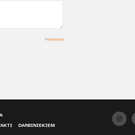
Pieslēdzies
A
TAKTI
DARBINIEKIEM