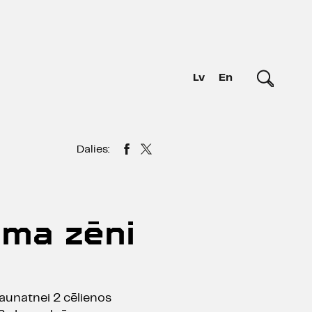
Lv
En
Dalies:
ema zēni
jaunatnei 2 cēlienos