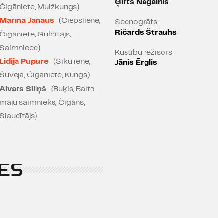
Ģirts Nagainis
Čigāniete, Muižkungs)
Marīna Janaus
(Ciepsliene,
Scenogrāfs
Ričards Štrauhs
Čigāniete, Guldītājs,
Saimniece)
Kustību režisors
Lidija Pupure
(Sīkuliene,
Jānis Ērglis
Šuvēja, Čigāniete, Kungs)
Aivars Siliņš
(Buķis, Balto
māju saimnieks, Čigāns,
Slaucītājs)
ES