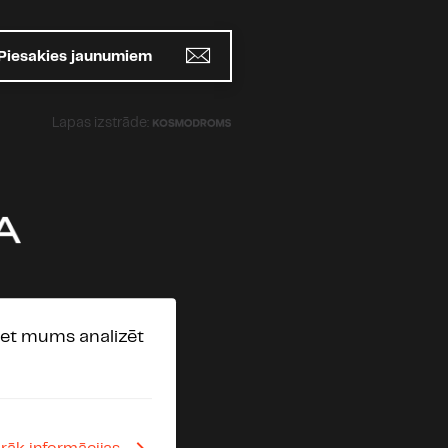
Piesakies jaunumiem
Lapas izstrāde:
, bet mums analizēt