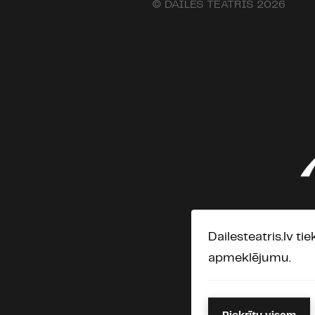
© DAILES TEĀTRIS 2026
Dailesteatris.lv ti
apmeklējumu.