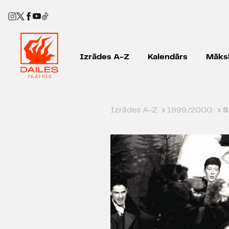
Izrādes A-Z
Kalendārs
Māksl
Izrādes A-Z
›
1999./2000.
›
S