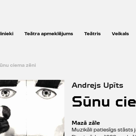
inieki
Teātra apmeklējums
Teātris
Veikals
ūnu ciema zēni
Andrejs Upīts
Sūnu ci
Mazā zāle
Muzikāli patiesīgs stāsts 