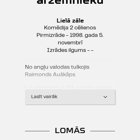
Lielā zāle
Komēdija 2 cēlienos
Pirmizrāde - 1998. gada 5.
novembrī
Izrādes ilgums - -
No angļu valodas tulkojis
Raimonds Auškāps
Lai saprastos gultā, valoda neesot
šķērslis. Bet vai arī tad, ja... "pilna
Lasīt vairāk
gulta ārzemnieku"???
Kādā viesnīcas numurā pārāk
daudzi klienti vēlas pārkāpt laulību.
Un luga parāda, kādos tik
LOMĀS
dažnedažādos veidos cilvēki var