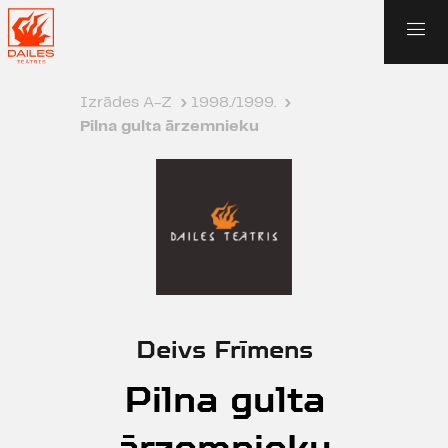
Izrādes A-Z
›
1998./1999.
›
Pilna gulta ārzemnieku
Deivs Frīmens
Pilna gulta
ārzemnieku